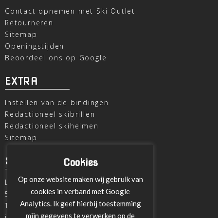
Contact opnemen met Ski Outlet
Retourneren
Sitemap
Openingstijden
Beoordeel ons op Google
EXTRA
Instellen van de bindingen
Redactioneel skibrillen
Redactioneel skihelmen
Sitemap
SKI OUTLET
Cookies
Op onze website maken wij gebruik van
Laagheidehof 8
cookies in verband met Google
5804 XC Venray
Analytics. Ik geef hierbij toestemming
T
+31 478 515696
mijn gegevens te verwerken op de
info@ski-outlet-venray.nl