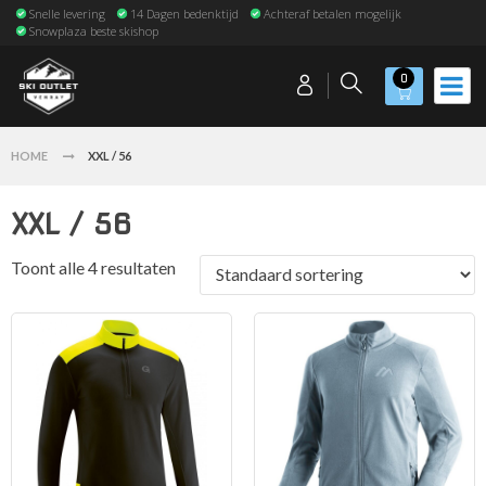
Snelle levering
14 Dagen bedenktijd
Achteraf betalen mogelijk
Snowplaza beste skishop
0
HOME
XXL / 56
XXL / 56
Toont alle 4 resultaten