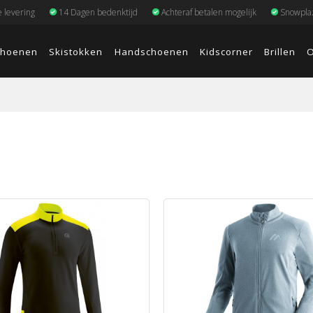
e levering
14 Dagen bedenktijd
Achteraf betalen mogelijk
Snowplaz
choenen
Skistokken
Handschoenen
Kidscorner
Brillen
O