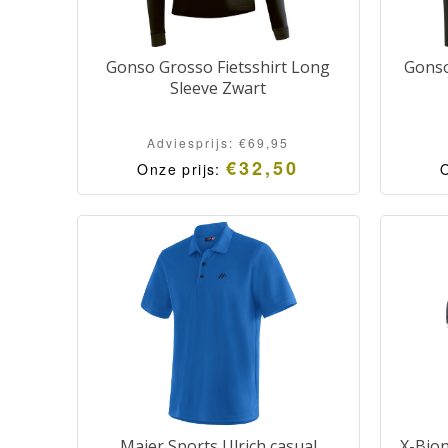
Gonso Grosso Fietsshirt Long
Gonso
Sleeve Zwart
Adviesprijs:
€
69,95
€
32,50
Onze prijs:
O
Maier Sports Ulrich casual
X-Bion