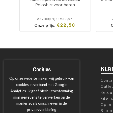
Poloshirt voor heren
Adviesprijs:
€
39,95
€
22,50
Onze prijs:
O
INFORMATIE
KLA
Cookies
Op onze website maken wij gebruik van
Over ons
Conta
cookies in verband met Google
Leveringen
Outle
Analytics. Ik geef hierbij toestemming
Betalen met Klarna
Retou
mijn gegevens te verwerken op de
Algemene Voorwaarden
Sitem
manier zoals omschreven in de
Verzending
Openi
privacyverklaring
Privacy verklaring
Beoor