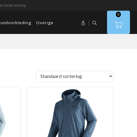
a beste skishop
0
utdoorkleding
Overige