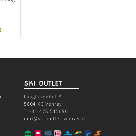
5
5
SKI OUTLET
n
Laagheidehof 8
5804 XC Venray
T
+31 478 515696
info@ski-outlet-venray.nl