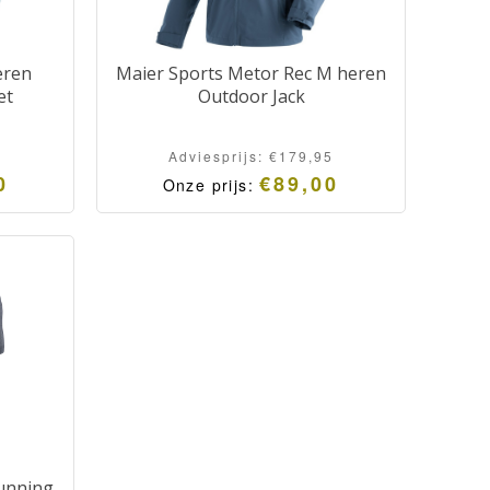
eren
Maier Sports Metor Rec M heren
et
Outdoor Jack
Adviesprijs:
€
179,95
0
€
89,00
Onze prijs:
Running