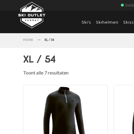
Snell
Ski’s
Skihelmen
Skis
HOME
XL / 54
XL / 54
Toont alle 7 resultaten