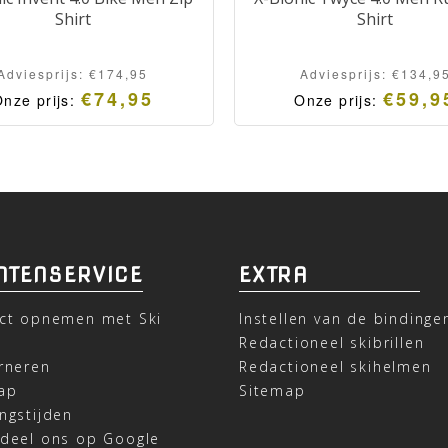
Shirt
Shirt
Adviesprijs:
€
174,95
Adviesprijs:
€
134,9
€
74,95
€
59,9
nze prijs:
Onze prijs:
NTENSERVICE
EXTRA
ct opnemen met Ski
Instellen van de bindinge
t
Redactioneel skibrillen
rneren
Redactioneel skihelmen
ap
Sitemap
ngstijden
deel ons op Google