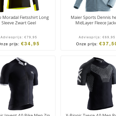
 Moradal Fietsshirt Long
Maier Sports Dennis h
Sleeve Zwart Geel
MidLayer Fleece Jack
Adviesprijs:
€
79,95
Adviesprijs:
€
69,95
€
34,95
€
37,5
nze prijs:
Onze prijs:
ic Invent 4.0 Bike Men Zip
X-Bionic Twyce 4.0 Men 