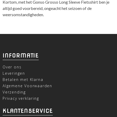
Kortom, met het Gonso Grosso Long Sleeve Fietsshirt ben je
altijd goed voorbereid, ongeacht het seizoen of de
weersomstandigheden.
INFORMATIE
Over ons
Leveringen
Betalen met Klarna
Algemene Voorwaarden
Verzending
Privacy verklaring
KLANTENSERVICE