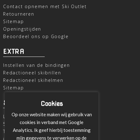
Contact opnemen met Ski Outlet
Retourneren
Sitemap
Openingstijden
Beoordeel ons op Google
EXTRA
Instellen van de bindingen
Redactioneel skibrillen
Redactioneel skihelmen
Sitemap
SKI OUTLET
Cookies
Op onze website maken wij gebruik van
Laagheidehof 8
cookies in verband met Google
5804 XC Venray
Analytics. Ik geef hierbij toestemming
T
+31 478 515696
mijn gegevens te verwerken op de
info@ski-outlet-venray.nl