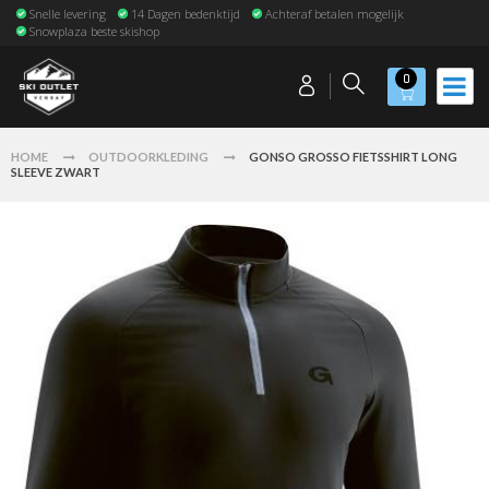
Snelle levering
14 Dagen bedenktijd
Achteraf betalen mogelijk
Snowplaza beste skishop
0
HOME
OUTDOORKLEDING
GONSO GROSSO FIETSSHIRT LONG
SLEEVE ZWART