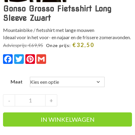
Gonso Grosso Fietsshirt Long
Sleeve Zwart
Mountainbike / fietsshirt met lange mouwen
Ideaal voor in het voor- en najaar en de frissere zomeravonden.
€
32,50
Adviesprijs:
€
69,95
Onze prijs:
Facebook
Twitter
Pinterest
Gmail
Maat
Gonso
-
+
Grosso
Fietsshirt
IN WINKELWAGEN
Long
Sleeve
Zwart