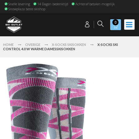
Snelle levering
14 Dagen bedenktijd
Achteraf betalen mogelijk
Snowplaza beste skishop
0
HOME
OVERIGE
X-SOCKS SKISOKKEN
X-SOCKS SKI
CONTROL 4.0 W WARME DAMESSKISOKKEN