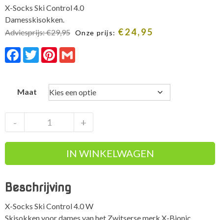
X-Socks Ski Control 4.0
Damesskisokken.
€
24,95
Adviesprijs:
€
29,95
Onze prijs:
Facebook
Twitter
Pinterest
Gmail
Maat
X-
-
+
Socks
Ski
IN WINKELWAGEN
Control
4.0
W
Beschrijving
warme
damesskisokken
X-Socks Ski Control 4.0 W
aantal
Skisokken voor dames van het Zwitserse merk X-Bionic.