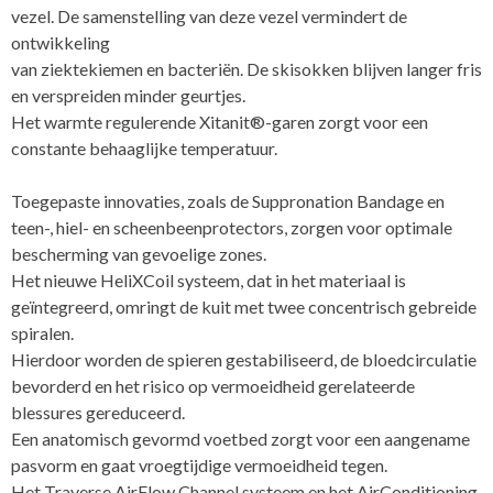
vezel. De samenstelling van deze vezel vermindert de
ontwikkeling
van ziektekiemen en bacteriën. De skisokken blijven langer fris
en verspreiden minder geurtjes.
Het warmte regulerende Xitanit®-garen zorgt voor een
constante behaaglijke temperatuur.
Toegepaste innovaties, zoals de Suppronation Bandage en
teen-, hiel- en scheenbeenprotectors, zorgen voor optimale
bescherming van gevoelige zones.
Het nieuwe HeliXCoil systeem, dat in het materiaal is
geïntegreerd, omringt de kuit met twee concentrisch gebreide
spiralen.
Hierdoor worden de spieren gestabiliseerd, de bloedcirculatie
bevorderd en het risico op vermoeidheid gerelateerde
blessures gereduceerd.
Een anatomisch gevormd voetbed zorgt voor een aangename
pasvorm en gaat vroegtijdige vermoeidheid tegen.
Het Traverse AirFlow Channel systeem en het AirConditioning