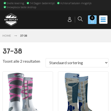
Snelle levering
14 Dagen bedenktijd
Achteraf betalen mogelijk
Snowplaza beste skishop
0
HOME
37-38
37-38
Toont alle 2 resultaten