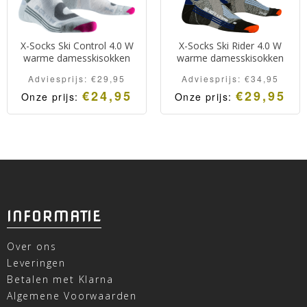
X-Socks Ski Control 4.0 W
X-Socks Ski Rider 4.0 W
warme damesskisokken
warme damesskisokken
Adviesprijs:
€
29,95
Adviesprijs:
€
34,95
€
24,95
€
29,95
Onze prijs:
Onze prijs:
INFORMATIE
Over ons
Leveringen
Betalen met Klarna
Algemene Voorwaarden