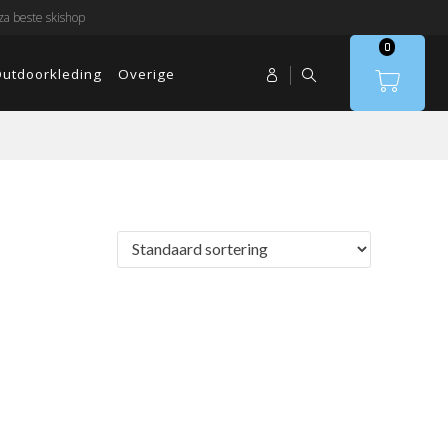
a beste skishop
0
utdoorkleding
Overige