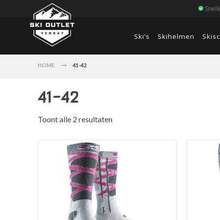
Snell
Ski’s
Skihelmen
Skis
HOME
41-42
41-42
Toont alle 2 resultaten