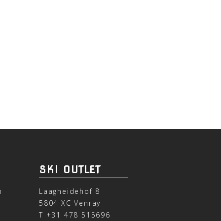
SKI OUTLET
n
Laagheidehof 8
5804 XC Venray
T
+31 478 515696