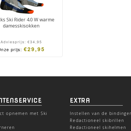
ks Ski Rider 4.0 W warme
damesskisokken
Adviesprijs:
€
34,95
€
29,95
nze prijs:
NTENSERVICE
EXTRA
ct opnemen met Ski
Instellen van de bindinge
t
Redactioneel skibrillen
rneren
Redactioneel skihelmen