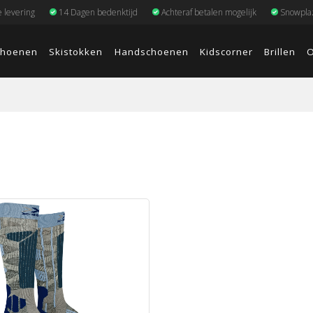
e levering
14 Dagen bedenktijd
Achteraf betalen mogelijk
Snowplaz
choenen
Skistokken
Handschoenen
Kidscorner
Brillen
O