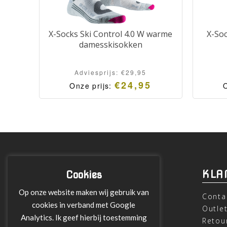
X-Socks Ski Control 4.0 W warme
X-Soc
damesskisokken
Adviesprijs:
€
29,95
€
24,95
Onze prijs:
O
INFORMATIE
KLA
Cookies
Op onze website maken wij gebruik van
Over ons
Conta
cookies in verband met Google
Leveringen
Outle
Analytics. Ik geef hierbij toestemming
Betalen met Klarna
Retou