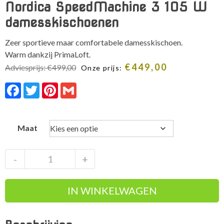
Nordica SpeedMachine 3 105 W
damesskischoenen
Zeer sportieve maar comfortabele damesskischoen.
Warm dankzij PrimaLoft.
€
449,00
Adviesprijs:
€
499,00
Onze prijs:
Facebook
Twitter
Pinterest
Gmail
Maat
Nordica
-
+
SpeedMachine
3
IN WINKELWAGEN
105
W
damesskischoenen