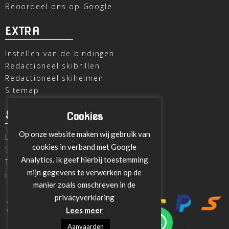
Beoordeel ons op Google
EXTRA
Instellen van de bindingen
Redactioneel skibrillen
Redactioneel skihelmen
Sitemap
SKI OUTLET
Cookies
Op onze website maken wij gebruik van
Laagheidehof 8
cookies in verband met Google
5804 XC Venray
Analytics. Ik geef hierbij toestemming
T
+31 478 515696
mijn gegevens te verwerken op de
info@ski-outlet-venray.nl
manier zoals omschreven in de
privacyverklaring
Lees meer
Aanvaarden