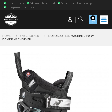
Snelle levering
14 Dagen bedenktijd
Achteraf betalen mogelijk
Snowplaza beste skishop
0
HOME
SKISCHOENEN
NORDICA SPEEDMACHINE 3 105 W
DAMESSKISCHOENEN