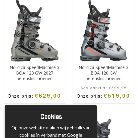
Nordica SpeedMachine 3
Nordica SpeedMachine 3
BOA 120 GW 2027
BOA 120 GW
herenskischoenen
herenskischoenen
Adviesprijs:
€
599,95
€
629,00
€
519,00
Onze prijs:
Onze prijs:
Cookies
Op onze website maken wij gebruik van
cookies in verband met Google