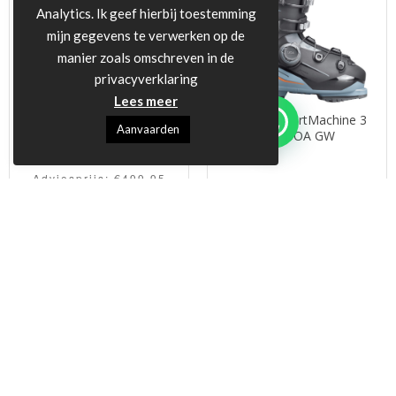
Analytics. Ik geef hierbij toestemming
mijn gegevens te verwerken op de
manier zoals omschreven in de
privacyverklaring
Lees meer
Nordica SpeedMachine 3
Nordica SportMachine 3
Aanvaarden
BOA 95 W sportieve
110 BOA GW
damesskischoen
Adviesprijs:
€
499,95
€
519,95
Onze prijs:
€
449,00
Onze prijs:
INFORMATIE
Over ons