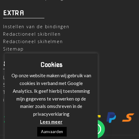
EXTRA
Instellen van de bindingen
Redactioneel skibrillen
Redactioneel skihelmen
Sitemap
SKI OUTLET
Cookies
Op onze website maken wij gebruik van
Laagheidehof 8
cookies in verband met Google
5804 XC Venray
Analytics. Ik geef hierbij toestemming
T
+31 478 515696
mijn gegevens te verwerken op de
info@ski-outlet-venray.nl
manier zoals omschreven in de
privacyverklaring
Lees meer
Aanvaarden