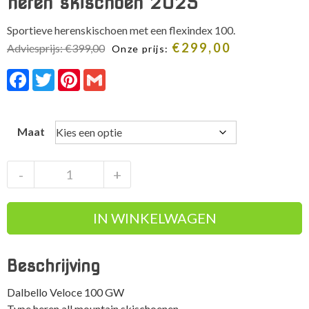
heren skischoen 2025
Sportieve herenskischoen met een flexindex 100.
€
299,00
Adviesprijs:
€
399,00
Onze prijs:
Facebook
Twitter
Pinterest
Gmail
Maat
Dalbello
-
+
Veloce
100
IN WINKELWAGEN
GW
sportieve
heren
Beschrijving
skischoen
2025
Dalbello Veloce 100 GW
aantal
Type heren all mountain skischoenen.