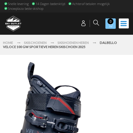
Snelle levering
14 Dagen bedenktijd
Achteraf betalen mogelijk
Snowplaza beste skishop
0
HOME
SKISCHOENEN
SKISHOENEN HEREN
DALBELLO
VELOCE 100 GW SPORTIEVE HEREN SKISCHOEN 2025