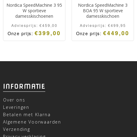
Nordica SpeedMachine 3 95
Nordica SpeedMachine 3
W sportieve
BOA 95 W sportieve
damesskischoenen
damesskischoen
Adviesprijs:
€
459,00
Adviesprijs:
€
499,95
€
399,00
€
449,00
Onze prijs:
Onze prijs:
INFORMATIE
Over ons
Leveringen
Betalen met Klarna
Algemene Voorwaarden
Verzending
Privacy verklaring