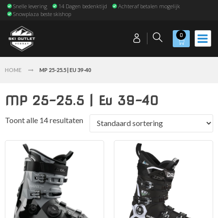
Snelle levering
14 Dagen bedenktijd
Achteraf betalen mogelijk
Snowplaza beste skishop
0
HOME
MP 25-25.5 | EU 39-40
MP 25-25.5 | Eu 39-40
Toont alle 14 resultaten