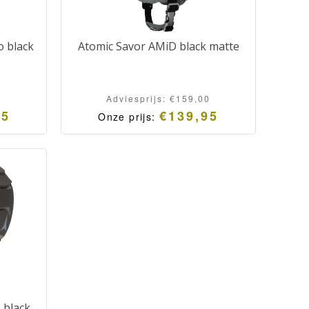
o black
Atomic Savor AMiD black matte
Adviesprijs:
€
159,00
95
€
139,95
Onze prijs:
 black