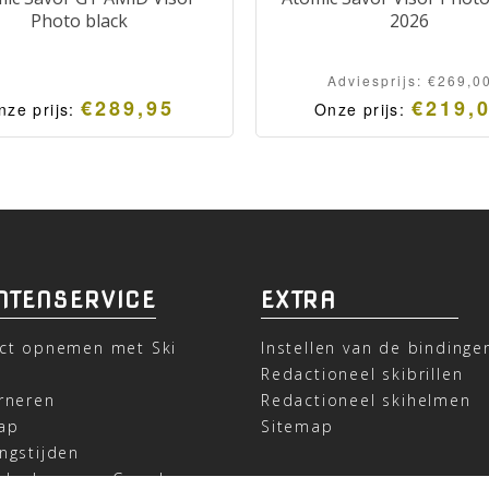
Photo black
2026
Adviesprijs:
€
269,0
€
289,95
€
219,
nze prijs:
Onze prijs:
NTENSERVICE
EXTRA
ct opnemen met Ski
Instellen van de bindinge
t
Redactioneel skibrillen
rneren
Redactioneel skihelmen
ap
Sitemap
ngstijden
deel ons op Google