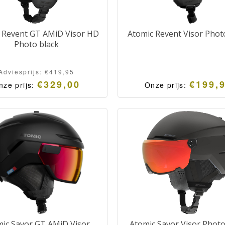
 Revent GT AMiD Visor HD
Atomic Revent Visor Phot
Photo black
Adviesprijs:
€
419,95
€
329,00
€
199,
nze prijs:
Onze prijs:
ic Savor GT AMiD Visor
Atomic Savor Visor Photo