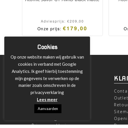
Adviesprijs:
€
209,00
€
179,00
Onze prijs:
O
Cookies
Op onze website maken wij gebruik van
cookies in verband met Google
Analytics. Ik geef hierbij toestemming
INFORMATIE
KLA
mijn gegevens te verwerken op de
manier zoals omschreven in de
Over ons
Conta
privacyverklaring
Leveringen
Outle
Lees meer
Betalen met Klarna
Retou
Aanvaarden
Algemene Voorwaarden
Sitem
Verzending
Openi
Privacy verklaring
Beoor