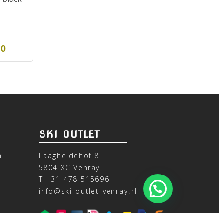
0
00
SKI OUTLET
n
Laagheidehof 8
5804 XC Venray
T
+31 478 515696
info@ski-outlet-venray.nl