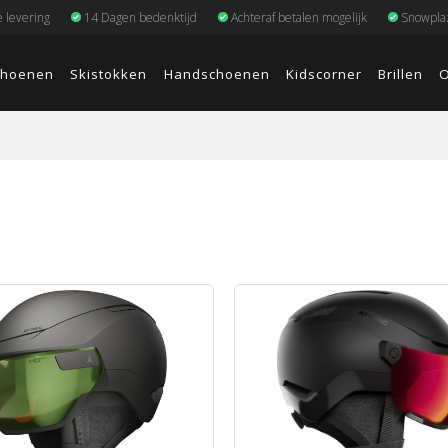
e levering
14 Dagen bedenktijd
Achteraf betalen mogelijk
Snowplaz
choenen
Skistokken
Handschoenen
Kidscorner
Brillen
O