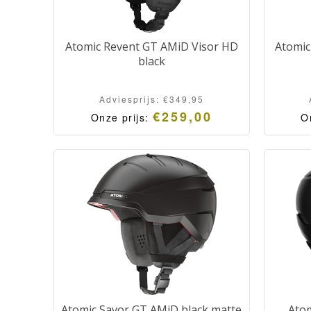
Atomic Revent GT AMiD Visor HD
Atomic
black
Adviesprijs:
€
349,95
€
259,00
Onze prijs:
O
Atomic Savor GT AMiD black matte
Atom