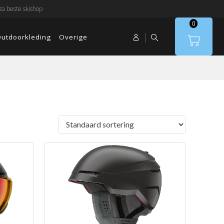
a beste skishop
0
utdoorkleding
Overige