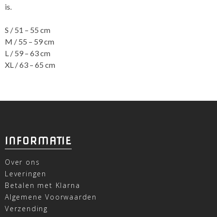
is.
S / 51 – 55 cm
M / 55 – 59 cm
L / 59 – 63 cm
XL / 63 – 65 cm
INFORMATIE
Over ons
Leveringen
Betalen met Klarna
Algemene Voorwaarden
Verzending