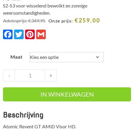
S2-S3 voor wisselend bewolkt en zonnige
weersomstandigheden.
€
259,00
Adviesprijs:
€
349,95
Onze prijs:
Facebook
Twitter
Pinterest
Gmail
Maat
Atomic
-
+
Revent
GT
IN WINKELWAGEN
AMiD
Visor
HD
Beschrijving
black
aantal
Atomic Revent GT AMiD Visor HD.