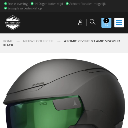
Snelle levering
14 Dagen bedenktijd
Achteraf betalen mogelijk
Snowplaza beste skishop
0
HOME
NIEUWE COLLECTIE
ATOMIC REVENT GT AMID VISOR HD
BLACK