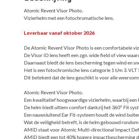
Atomic Revent Visor Photo.
Vizierhelm met een fotochromatische lens.
Leverbaar vanaf oktober 2026
De Atomic Revent Visor Photo is een comfortabele viz
De Visor ID lens heeft een zgn. wide field of view waa
Daarnaast biedt de lens bescherming tegen wind en s
Het is een fotochromische lens categorie 1 t/m 3. VL
Dit betekent dat de lens geschikt is voor alle weerso
Atomic Revent Visor Photo.
Een kwalitatief hoogwaardige vizierhelm, waarbij een 
De helm biedt ultiem comfort dankzij het 360º Fit syst
Een nauwsluitend Ear Fit-systeem houdt de wind buiten
Wat de veiligheid betreft, is de helm gebouwd rondom
AMiD staat voor Atomic Multi-directional Impact Def
AMiD biedt een tot 40% hogere impactbescherming dan