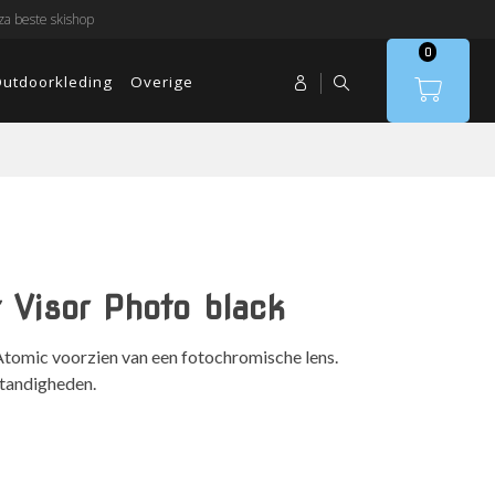
a beste skishop
0
utdoorkleding
Overige
 Visor Photo black
Atomic voorzien van een fotochromische lens.
standigheden.