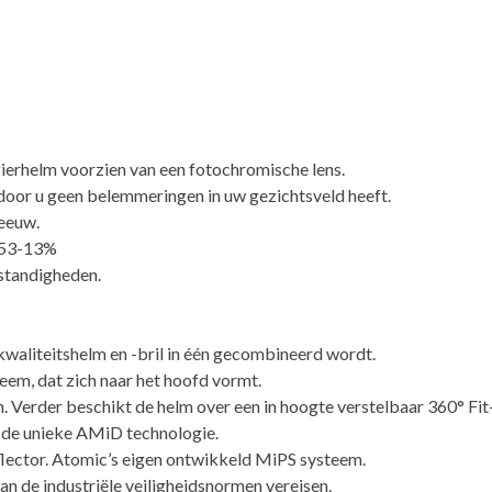
ierhelm voorzien van een fotochromische lens.
rdoor u geen belemmeringen in uw gezichtsveld heeft.
neeuw.
T 53-13%
mstandigheden.
kwaliteitshelm en -bril in één gecombineerd wordt.
eem, dat zich naar het hoofd vormt.
. Verder beschikt de helm over een in hoogte verstelbaar 360° Fi
 de unieke AMiD technologie.
lector. Atomic’s eigen ontwikkeld MiPS systeem.
 de industriële veiligheidsnormen vereisen.