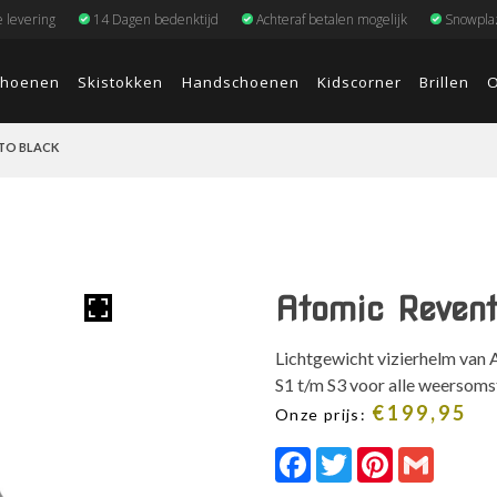
e levering
14 Dagen bedenktijd
Achteraf betalen mogelijk
Snowplaz
choenen
Skistokken
Handschoenen
Kidscorner
Brillen
O
TO BLACK
Atomic Revent
Lichtgewicht vizierhelm van 
S1 t/m S3 voor alle weersom
€
199,95
Onze prijs:
Facebook
Twitter
Pinterest
Gmail