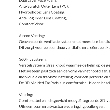
Dual Layer Face Foam,
Anti-Scratch Outer Lens (PC),
Hydrophobic Lens Coating,
Anti-Fog Inner Lens Coating,
Comfort Visor
Aircon Venting:
Geavanceerde ventilatiesysteem met meerdere luchtka
Dit zorgt voor een continue ventilatie en creëert een k
360 Fit systeem:
Verstelsysteem (draaiknop) waarmee de helm op de ge
Het systeem past zich aan de vorm van het hoofd aan. D
Individuele en traploze instelling voor een perfecte e
De 3D Molded EarPads zijn comfortabel, bieden besc
Voering:
Comfortabel en lichtgewicht met geïntegreerde 3D-v
Uitneembaar en uitwasbare voering, hypoallergeen.