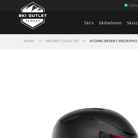
Snell
Ski’s
Skihelmen
Skis
HOME
NIEUWE COLLECTIE
ATOMIC REVENT VISOR PHO