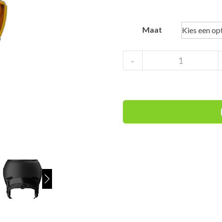
Maat
Atomic
-
Revent
Visor
Photo
black
aantal