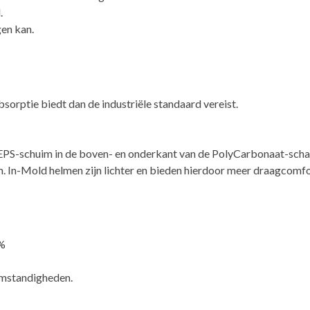
.
gen kan.
orptie biedt dan de industriële standaard vereist.
EPS-schuim in de boven- en onderkant van de PolyCarbonaat-schaa
 In-Mold helmen zijn lichter en bieden hierdoor meer draagcomfo
3%
somstandigheden.