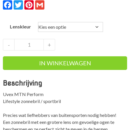
Facebook
Twitter
Pinterest
Gmail
Lenskleur
Uvex
-
+
MTN
Perform
IN WINKELWAGEN
Sportbril
Zonnebril
aantal
Beschrijving
Uvex MTN Perform
Lifestyle zonnebril / sportbril
Precies wat liefhebbers van buitensporten nodig hebben!
Een zonnebril met een grotere lens om gevoelige ogen te
beschermen en ze perfect zicht te geven in de bergen.