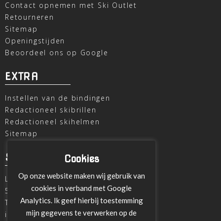
Contact opnemen met Ski Outlet
Retourneren
Sitemap
Openingstijden
Beoordeel ons op Google
EXTRA
Instellen van de bindingen
Redactioneel skibrillen
Redactioneel skihelmen
Sitemap
SKI OUTLET
Cookies
Op onze website maken wij gebruik van
Laagheidehof 8
cookies in verband met Google
5804 XC Venray
Analytics. Ik geef hierbij toestemming
T
+31 478 515696
mijn gegevens te verwerken op de
info@ski-outlet-venray.nl