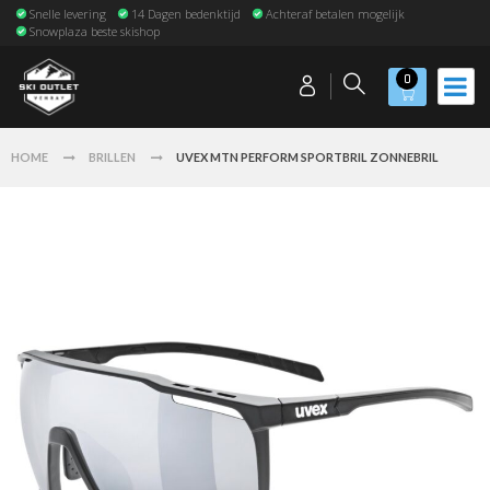
Snelle levering
14 Dagen bedenktijd
Achteraf betalen mogelijk
Snowplaza beste skishop
0
HOME
BRILLEN
UVEX MTN PERFORM SPORTBRIL ZONNEBRIL