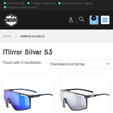
Snelle levering
14 Dagen bedenktijd
Achteraf betalen mogelijk
Snowplaza beste skishop
0
HOME
MIRROR SILVER S3
Mirror Silver S3
Toont alle 2 resultaten