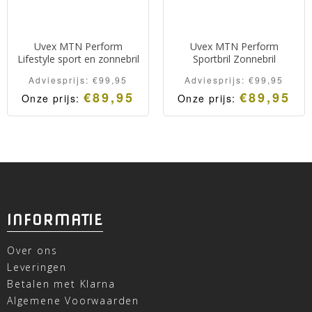
Uvex MTN Perform
Uvex MTN Perform
Lifestyle sport en zonnebril
Sportbril Zonnebril
Adviesprijs:
€
99,95
Adviesprijs:
€
99,95
€
89,95
€
89,95
Onze prijs:
Onze prijs:
INFORMATIE
Over ons
Leveringen
Betalen met Klarna
Algemene Voorwaarden