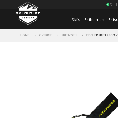
Snell
Ski’s
Skihelmen
Skis
HOME
OVERIGE
SKITASSEN
FISCHER SKITAS ECO 