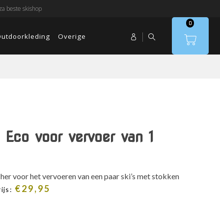
a beste skishop
0
utdoorkleding
Overige
 Eco voor vervoer van 1
scher voor het vervoeren van een paar ski’s met stokken
€
29,95
ijs: