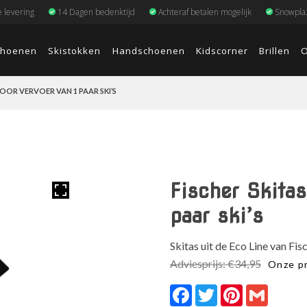
e levering
14 Dagen bedenktijd
Achteraf betalen mogelijk
Snowplaz
choenen
Skistokken
Handschoenen
Kidscorner
Brillen
O
VOOR VERVOER VAN 1 PAAR SKI’S
Fischer Skitas
paar ski’s
Skitas uit de Eco Line van Fi
Adviesprijs:
€
34,95
Onze pr
Facebook
Twitter
Pinterest
Gmail