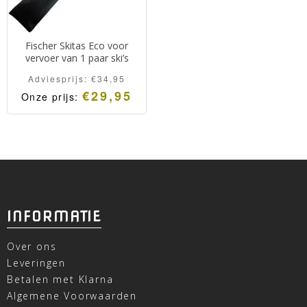
Fischer Skitas Eco voor
vervoer van 1 paar ski’s
Adviesprijs:
€
34,95
€
29,95
Onze prijs:
INFORMATIE
Over ons
Leveringen
Betalen met Klarna
Algemene Voorwaarden