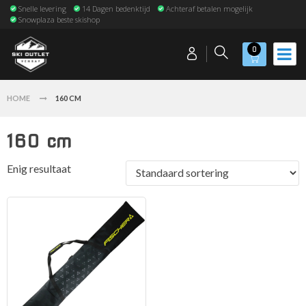
Snelle levering
14 Dagen bedenktijd
Achteraf betalen mogelijk
Snowplaza beste skishop
0
HOME
160 CM
160 cm
Enig resultaat