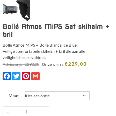
Bollé Atmos MiPS Set skihelm +
bril
Bollé Atmos MiPS + Bollé Blanca Ice Blue.
Veilige comfortabele skihelm + bril die aan alle
veiligheidseisen voldoet.
€
229,00
Adviesprijs:
€
290,00
Onze prijs:
Facebook
Twitter
Pinterest
Gmail
Maat
Bollé
-
+
Atmos