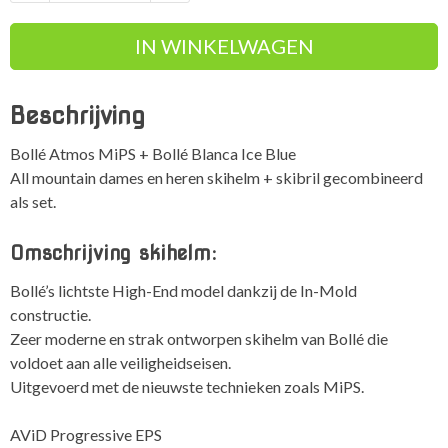
MiPS
IN WINKELWAGEN
Set
skihelm
+
Beschrijving
bril
aantal
Bollé Atmos MiPS + Bollé Blanca Ice Blue
All mountain dames en heren skihelm + skibril gecombineerd
als set.
Omschrijving skihelm:
Bollé’s lichtste High-End model dankzij de In-Mold
constructie.
Zeer moderne en strak ontworpen skihelm van Bollé die
voldoet aan alle veiligheidseisen.
Uitgevoerd met de nieuwste technieken zoals
MiPS.
AViD Progressive EPS