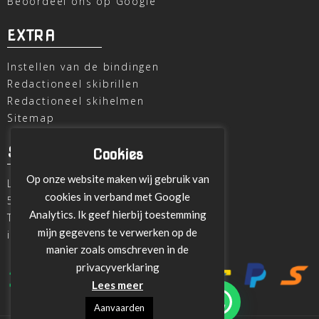
Beoordeel ons op Google
EXTRA
Instellen van de bindingen
Redactioneel skibrillen
Redactioneel skihelmen
Sitemap
SKI OUTLET
Cookies
Op onze website maken wij gebruik van
Laagheidehof 8
cookies in verband met Google
5804 XC Venray
Analytics. Ik geef hierbij toestemming
T
+31 478 515696
mijn gegevens te verwerken op de
info@ski-outlet-venray.nl
manier zoals omschreven in de
privacyverklaring
Lees meer
Aanvaarden