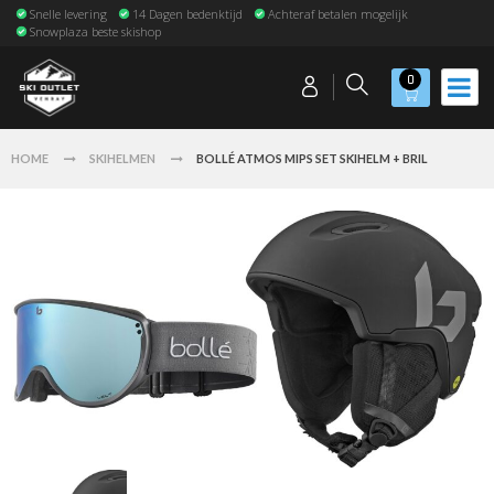
Snelle levering
14 Dagen bedenktijd
Achteraf betalen mogelijk
Snowplaza beste skishop
0
HOME
SKIHELMEN
BOLLÉ ATMOS MIPS SET SKIHELM + BRIL