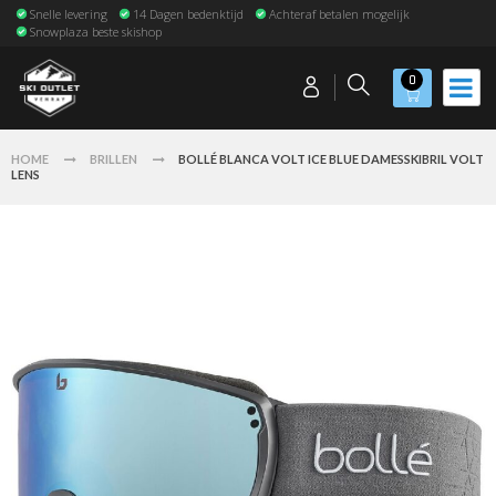
Snelle levering
14 Dagen bedenktijd
Achteraf betalen mogelijk
Snowplaza beste skishop
0
HOME
BRILLEN
BOLLÉ BLANCA VOLT ICE BLUE DAMESSKIBRIL VOLT
LENS