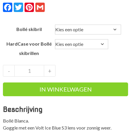
Facebook
Twitter
Pinterest
Gmail
Bollé skibril
HardCase voor Bollé
skibrillen
Bollé
-
+
Blanca
Volt
IN WINKELWAGEN
Ice
Blue
damesskibril
Beschrijving
Volt
lens
Bollé Blanca.
aantal
Goggle met een Volt Ice Blue S3 lens voor zonnig weer.