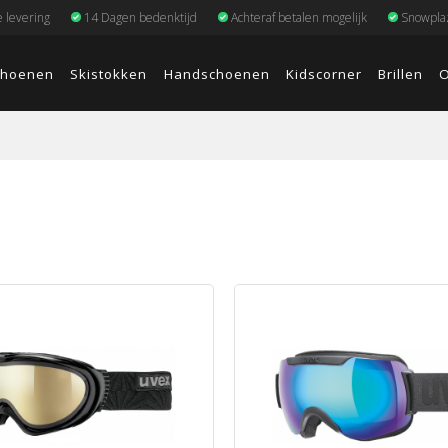
e levering
14 Dagen bedenktijd
Achteraf betalen mogelijk
Snowplaz
choenen
Skistokken
Handschoenen
Kidscorner
Brillen
O