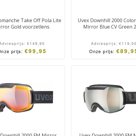
omanche Take Off Pola Lite
Uvex Downhill 2000 Color
rror Gold voorzetlens
Mirror Blue CV Green 
Adviesprijs:
€
149,95
Adviesprijs:
€
119,0
€
99,95
€
89,9
nze prijs:
Onze prijs:
Oorspronkelijke
Huidige
prijs
prijs
was:
is:
Adviesprijs:
Onze
€149,95.
prijs:
€99,95.
Downhill 2000 FM Mirror
Uvex Downhill 2000 FM 