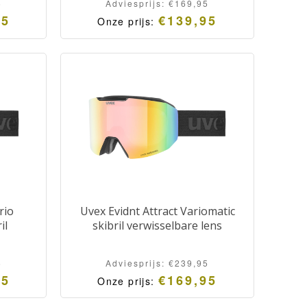
5
Adviesprijs:
€
169,95
95
€
139,95
Onze prijs:
Oorspronkelijke
Huidige
prijs
prijs
was:
is:
Adviesprijs:
Onze
€169,95.
prijs:
€139,95.
rio
Uvex Evidnt Attract Variomatic
il
skibril verwisselbare lens
5
Adviesprijs:
€
239,95
95
€
169,95
Onze prijs: