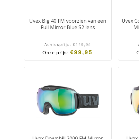
Uvex Big 40 FM voorzien van een
Uvex C
Full Mirror Blue S2 lens
Mi
Adviesprijs:
€
149,95
€
99,95
Onze prijs:
O
Oorspronkelijke
Huidige
prijs
prijs
was:
is:
Adviesprijs:
Onze
€149,95.
prijs:
€99,95.
Uvex Downhill 2000 FM Mirror
Uvex 