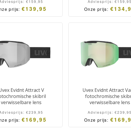
Adviesprijs:
€
159,95
Adviesprijs:
€
159,9
€
139,95
€
134,
nze prijs:
Onze prijs:
Uvex Evidnt Attract V
Uvex Evidnt Attract Va
otochromische skibril
fotochromische skibr
verwisselbare lens
verwisselbare lens
Adviesprijs:
€
239,95
Adviesprijs:
€
239,9
€
169,95
€
169,
nze prijs:
Onze prijs: