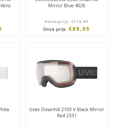
ellens
Mirror Blue 4026
5
Adviesprijs:
€
119,95
5
€
89,95
Onze prijs:
hite
Uvex Downhill 2100 V Black Mirror
Red 2331