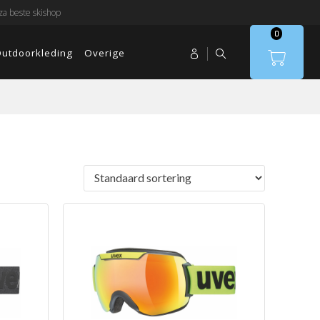
a beste skishop
0
utdoorkleding
Overige