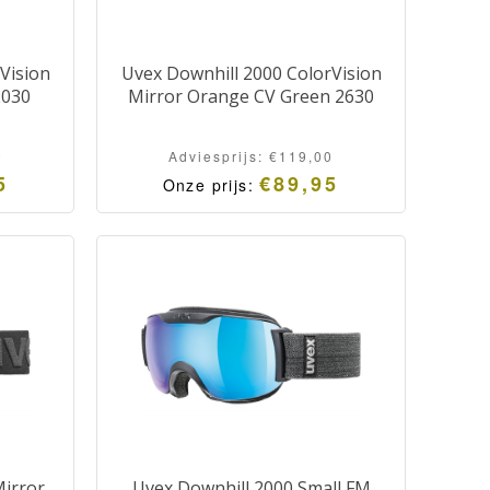
Vision
Uvex Downhill 2000 ColorVision
2030
Mirror Orange CV Green 2630
0
Adviesprijs:
€
119,00
5
€
89,95
Onze prijs:
Mirror
Uvex Downhill 2000 Small FM