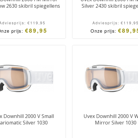
w 2630 skibril spiegellens
Silver 2430 skibril spieg
Adviesprijs:
€
119,95
Adviesprijs:
€
119,9
€
89,95
€
89,9
nze prijs:
Onze prijs:
x Downhill 2000 V Small
Uvex Downhill 2000 V W
ariomatic Silver 1030
Mirror Silver 1030