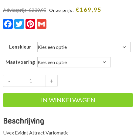
€
169,95
Adviesprijs:
€
239,95
Onze prijs:
Facebook
Twitter
Pinterest
Gmail
Lenskleur
Maatvoering
Uvex
-
+
Evidnt
Attract
IN WINKELWAGEN
Variomatic
skibril
verwisselbare
Beschrijving
lens
aantal
Uvex Evidnt Attract Variomatic