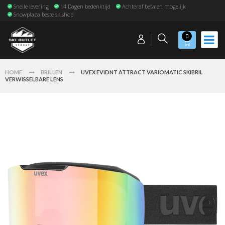
Snelle levering
14 Dagen bedenktijd
Achteraf betalen mogelijk
Snowplaza beste skishop
0
HOME
BRILLEN
UVEX EVIDNT ATTRACT VARIOMATIC SKIBRIL
VERWISSELBARE LENS