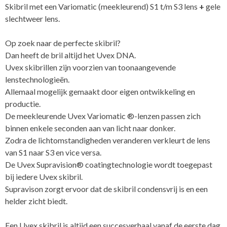
Skibril met een Variomatic (meekleurend) S1 t/m S3 lens
+
gele
slechtweer lens.
Op zoek naar de perfecte skibril?
Dan heeft de bril altijd het Uvex DNA.
Uvex skibrillen zijn voorzien van toonaangevende
lenstechnologieën.
Allemaal mogelijk gemaakt door eigen ontwikkeling en
productie.
De meekleurende Uvex Variomatic ®-lenzen passen zich
binnen enkele seconden aan van licht naar donker.
Zodra de lichtomstandigheden veranderen verkleurt de lens
van S1 naar S3 en vice versa.
De Uvex Supravision® coatingtechnologie wordt toegepast
bij iedere Uvex skibril.
Supravison zorgt ervoor dat de skibril condensvrij is en een
helder zicht biedt.
Een Uvex skibril is altijd een succesverhaal vanaf de eerste dag.