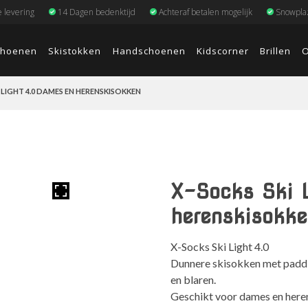
e levering
14 Dagen bedenktijd
Achteraf betalen mogelijk
Snowplaz
choenen
Skistokken
Handschoenen
Kidscorner
Brillen
O
 LIGHT 4.0 DAMES EN HERENSKISOKKEN
X-Socks Ski 
herenskisokke
X-Socks Ski Light 4.0
Dunnere skisokken met paddi
en blaren.
Geschikt voor dames en here