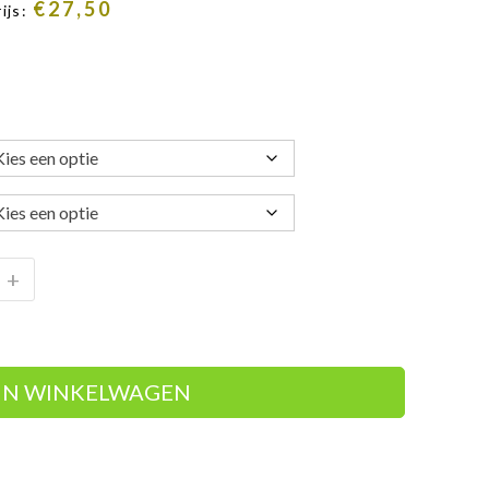
€
27,50
ijs:
+
IN WINKELWAGEN