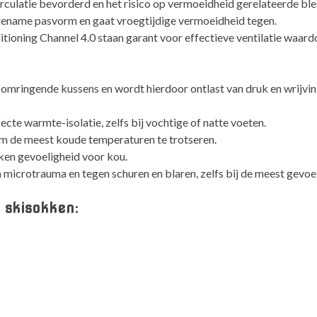
rculatie bevorderd en het risico op vermoeidheid gerelateerde bl
ename pasvorm en gaat vroegtijdige vermoeidheid tegen.
ioning Channel 4.0 staan garant voor effectieve ventilatie waardo
e omringende kussens en wordt hierdoor ontlast van druk en wrijvin
te warmte-isolatie, zelfs bij vochtige of natte voeten.
om de meest koude temperaturen te trotseren.
ken gevoeligheid voor kou.
icrotrauma en tegen schuren en blaren, zelfs bij de meest gevoel
 skisokken: