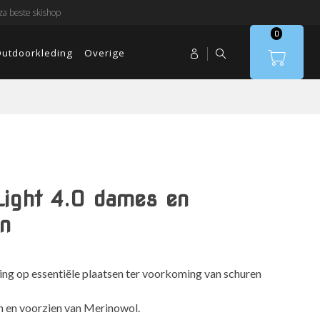
a beste skishop
0
utdoorkleding
Overige
Light 4.0 dames en
n
ng op essentiële plaatsen ter voorkoming van schuren
n en voorzien van Merinowol.