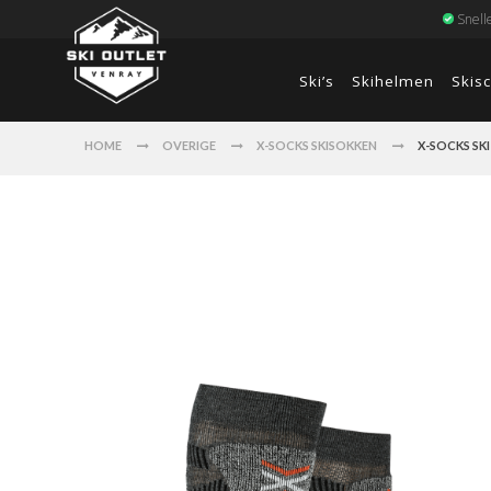
Snell
Ski’s
Skihelmen
Skis
HOME
OVERIGE
X-SOCKS SKISOKKEN
X-SOCKS SKI