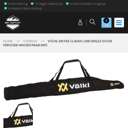
Snelle levering
14 Dagen bedenktijd
Achteraf betalen mogelijk
Snowplaza beste skishop
0
HOME
OVERIGE
VÖLKL SKITAS CLASSIC LINE SINGLE VOOR
VERVOER VAN EEN PAAR SKI’S