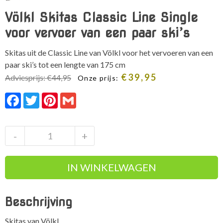
Völkl Skitas Classic Line Single
voor vervoer van een paar ski’s
Skitas uit de Classic Line van Völkl voor het vervoeren van een
paar ski’s tot een lengte van 175 cm
Oorspronkelijke
Huidige
€
39,95
Adviesprijs:
€
44,95
Onze prijs:
prijs
prijs
Facebook
Twitter
Pinterest
Gmail
was:
is:
Adviesprijs:
Onze
€44,95.
prijs:
€39,95.
Völkl
-
+
Skitas
Classic
IN WINKELWAGEN
Line
Single
voor
Beschrijving
vervoer
van
Skitas van Völkl