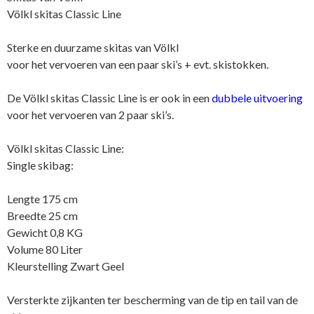
een
Völkl skitas Classic Line
paar
ski's
Sterke en duurzame skitas van Völkl
aantal
voor het vervoeren van een paar ski’s + evt. skistokken.
De Völkl skitas Classic Line is er ook in een
dubbele uitvoering
voor het vervoeren van 2 paar ski’s.
Völkl skitas Classic Line:
Single skibag:
Lengte 175 cm
Breedte 25 cm
Gewicht 0,8 KG
Volume 80 Liter
Kleurstelling Zwart Geel
Versterkte zijkanten ter bescherming van de tip en tail van de