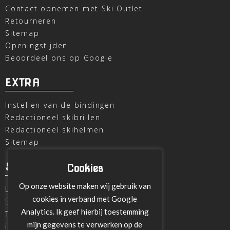
Contact opnemen met Ski Outlet
Retourneren
Sitemap
Openingstijden
Beoordeel ons op Google
EXTRA
Instellen van de bindingen
Redactioneel skibrillen
Redactioneel skihelmen
Sitemap
SKI OUTLET
Cookies
Op onze website maken wij gebruik van
Laagheidehof 8
cookies in verband met Google
5804 XC Venray
Analytics. Ik geef hierbij toestemming
T
+31 478 515696
mijn gegevens te verwerken op de
info@ski-outlet-venray.nl