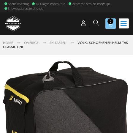
Snelle levering
14 Dagen bedenktijd
Achteraf betalen mogelijk
Snowplaza beste skishop
0
HOME
OVERIGE
SKITASSEN
VÖLKL SCHOENEN EN HELM TAS
CLASSIC LINE