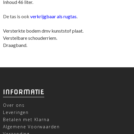
Inhoud 46 liter.
De tas is ook
verkrijgbaar als rugtas
.
Versterkte bodem dmv kunststof plaat.
Verstelbare schouderriem.
Draagband.
INFORMATIE
Over ons
Leveringen
Betalen met Klarna
Algemene Voorwaarden
Verzending