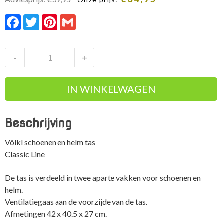
prijs
prijs
Facebook
Twitter
Pinterest
Gmail
was:
is:
Adviesprijs:
Onze
€39,95.
prijs:
€34,95.
Völkl
-
+
schoenen
en
IN WINKELWAGEN
helm
tas
Classic
Beschrijving
Line
aantal
Völkl schoenen en helm tas
Classic Line
De tas is verdeeld in twee aparte vakken voor schoenen en
helm.
Ventilatiegaas aan de voorzijde van de tas.
Afmetingen 42 x 40.5 x 27 cm.