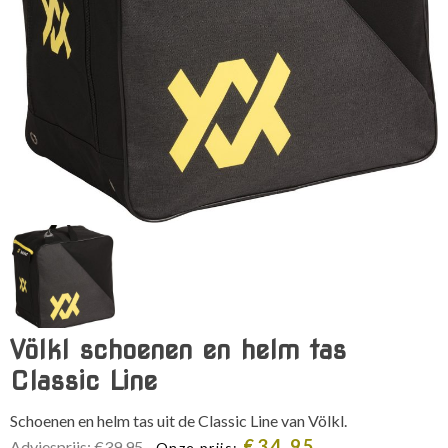
Völkl schoenen en helm tas
Classic Line
Schoenen en helm tas uit de Classic Line van Völkl.
Oorspronkelijke
Huidige
€
34,95
Adviesprijs:
€
39,95
Onze prijs: