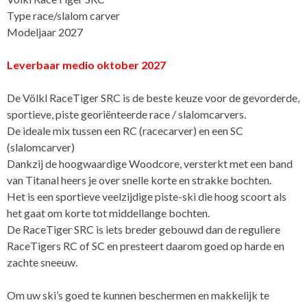
aantal
Type race/slalom carver
Modeljaar 2027
Leverbaar medio oktober 2027
De Völkl RaceTiger SRC is de beste keuze voor de gevorderde,
sportieve, piste georiënteerde race / slalomcarvers.
De ideale mix tussen een RC (racecarver) en een SC
(slalomcarver)
Dankzij de hoogwaardige Woodcore, versterkt met een band
van Titanal heers je over snelle korte en strakke bochten.
Het is een sportieve veelzijdige piste-ski die hoog scoort als
het gaat om korte tot middellange bochten.
De RaceTiger SRC is iets breder gebouwd dan de reguliere
RaceTigers RC of SC en presteert daarom goed op harde en
zachte sneeuw.
Om uw ski’s goed te kunnen beschermen en makkelijk te