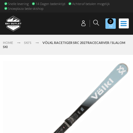
Snelle levering
14 Dagen bedenktijd
Achteraf betalen mogelijk
Snowplaza beste skishop
0
HOME
SKI'S
VÖLKL RACETIGER SRC 2027 RACECARVER / SLALOM
SKI