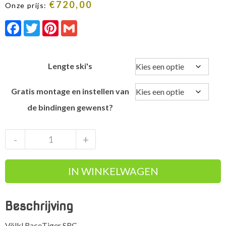
€
720,00
Onze prijs:
Facebook
Twitter
Pinterest
Gmail
Lengte ski's
Gratis montage en instellen van
de bindingen gewenst?
Völkl
-
+
RaceTiger
SRC
IN WINKELWAGEN
2027
Racecarver
/
Beschrijving
Slalom
ski
Völkl RaceTiger SRC