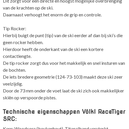
Dit zorgt voor een directe en hoogst mogelijke overbrenging
van de krachten op de ski.
Daarnaast verhoogt het enorm de grip en controle.
Tip Rocker:
Hierbij buigt de punt (tip) van de ski eerder af dan bij ski’s die
geen rocker hebben.
Hierdoor heeft de onderkant van de ski een kortere
contactlengte.
De tip rocker zorgt dus voor het makkelijk en snel insturen van
de bochten.
De iets bredere geometrie (124-73-103) maakt deze ski zeer
veelzijdig.
Door de 73 mm onder de voet laat de ski zich ook makkelijker
skiën op verspoorde pistes.
Technische eigenschappen Völkl RaceTiger
SRC:
Kern: Woodcore (beukenhout), Titanalband versterkt