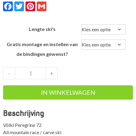
Facebook
Twitter
Pinterest
Gmail
Lengte ski's
Gratis montage en instellen van
de bindingen gewenst?
Völkl
-
+
Peregrine
72
IN WINKELWAGEN
all
mountain
race
Beschrijving
carve
ski
Völkl Peregrine 72
aantal
All mountain race / carve ski