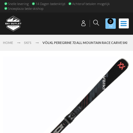
Snelle levering
14 Dagen bedenktijd
Achteraf betalen mogelijk
Snowplaza beste skishop
0
HOME
SKI'S
VÖLKL PEREGRINE 72 ALL MOUNTAIN RACE CARVE SKI