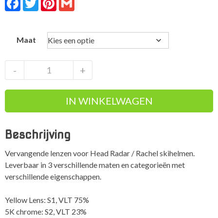
Maat
Vervangende
-
+
lens
Head
IN WINKELWAGEN
Radar
/
Rachel
Beschrijving
5K
Photo
Vervangende lenzen voor Head Radar / Rachel skihelmen.
aantal
Leverbaar in 3 verschillende maten en categorieën met
verschillende eigenschappen.
Yellow Lens: S1, VLT 75%
5K chrome: S2, VLT 23%