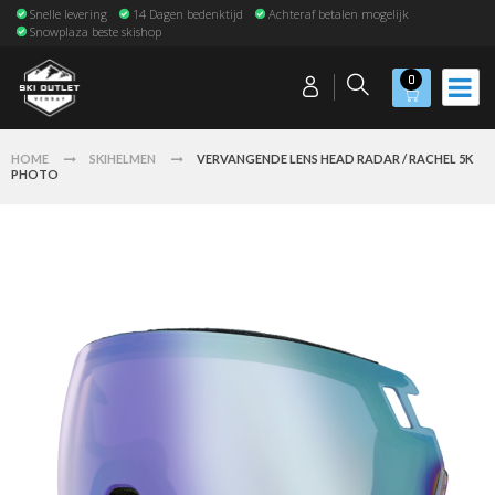
Snelle levering
14 Dagen bedenktijd
Achteraf betalen mogelijk
Snowplaza beste skishop
0
HOME
SKIHELMEN
VERVANGENDE LENS HEAD RADAR / RACHEL 5K
PHOTO