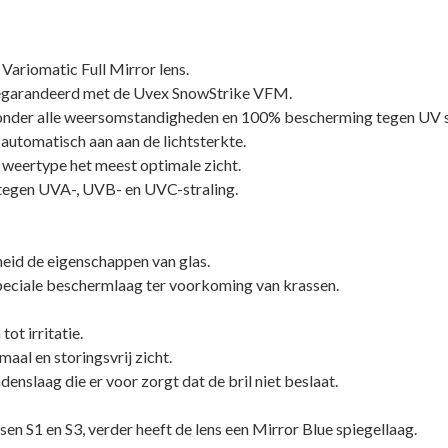
Variomatic Full Mirror lens.
 gegarandeerd met de Uvex SnowStrike VFM.
t onder alle weersomstandigheden en 100% bescherming tegen UV s
 automatisch aan aan de lichtsterkte.
r weertype het meest optimale zicht.
 tegen UVA-, UVB- en UVC-straling.
heid de eigenschappen van glas.
 speciale beschermlaag ter voorkoming van krassen.
tot irritatie.
aal en storingsvrij zicht.
enslaag die er voor zorgt dat de bril niet beslaat.
ssen S1 en S3, verder heeft de lens een Mirror Blue spiegellaag.