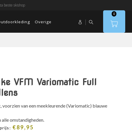
a beste skishop
0
utdoorkleding
Overige
ke VFM Variomatic Full
llens
x, voorzien van een meekleurende (Variomatic) blauwe
in alle omstandigheden.
ronkelijke
Huidige
€
89,95
prijs: