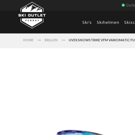
Snell
Ski’s
Skihelmen
Skis
HOME
BRILLEN
UVEX SNOWSTRIKE VFM VARIOMATIC FUL