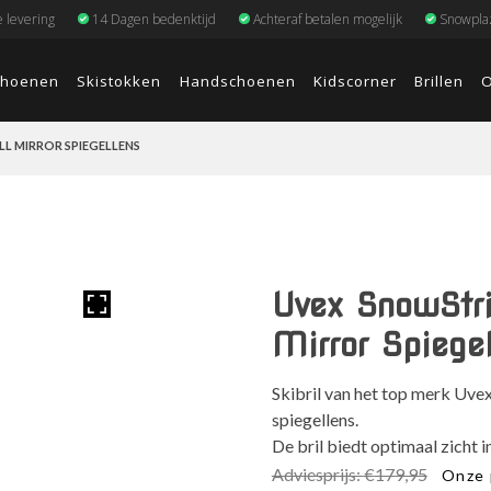
e levering
14 Dagen bedenktijd
Achteraf betalen mogelijk
Snowplaz
choenen
Skistokken
Handschoenen
Kidscorner
Brillen
O
L MIRROR SPIEGELLENS
Uvex SnowStri
Mirror Spiege
Skibril van het top merk Uve
spiegellens.
De bril biedt optimaal zicht 
Oorsp
Adviesprijs:
€
179,95
Onze 