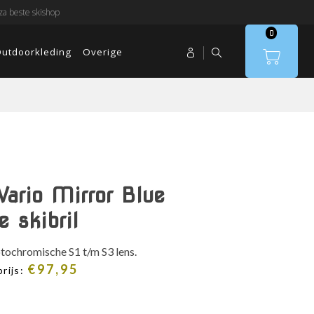
a beste skishop
0
utdoorkleding
Overige
Vario Mirror Blue
 skibril
fotochromische S1 t/m S3 lens.
€
97,95
rijs: