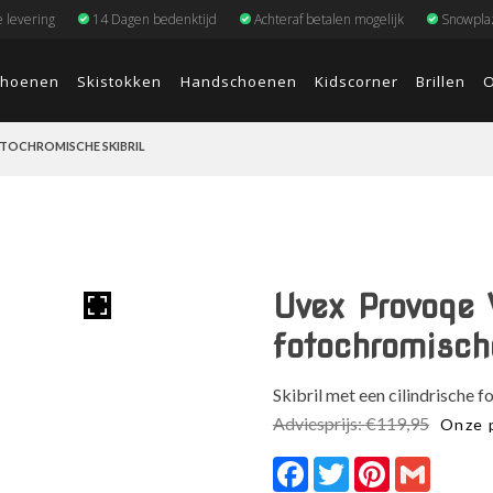
e levering
14 Dagen bedenktijd
Achteraf betalen mogelijk
Snowplaz
choenen
Skistokken
Handschoenen
Kidscorner
Brillen
O
TOCHROMISCHE SKIBRIL
Uvex Provoqe 
fotochromische
Skibril met een cilindrische 
Adviesprijs:
€
119,95
Onze p
Facebook
Twitter
Pinterest
Gmail