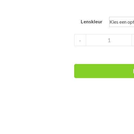
Lenskleur
Uvex
-
Provoqe
Vario
Mirror
Blue
fotochromische
skibril
aantal