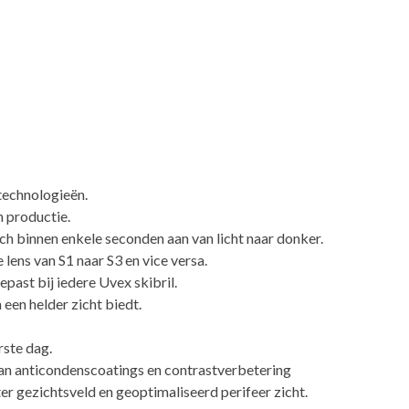
technologieën.
 productie.
 binnen enkele seconden aan van licht naar donker.
lens van S1 naar S3 en vice versa.
ast bij iedere Uvex skibril.
 een helder zicht biedt.
rste dag.
van anticondenscoatings en contrastverbetering
ter gezichtsveld en geoptimaliseerd perifeer zicht.