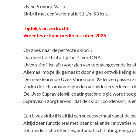
Uvex Provoqe Vario
Skibril met een Variomatic S1 t/m S3 lens.
Tijdelijk uitverkocht
Weer leverbaar medio oktober 2026
Op zoek naar de perfecte skibril?
Dan heeft de bril altijd het Uvex DNA.
Uvex skibrillen zijn voorzien van toonaangevende lens
Allemaal mogelijk gemaakt door eigen ontwikkeling en
De meekleurende Uvex Variomatic ®-lenzen passen zich
Zodra de lichtomstandigheden veranderen verkleurt de 
De Uvex Supravision® coatingtechnologie wordt toegep
Supravison zorgt ervoor dat de skibril condensvrij is en
Een Uvex skibril is altijd een succesverhaal vanaf de ee
Altijd zeer functioneel met baanbrekende innovaties 
tot minder lichtreflecties, automatisch tinting, een gro