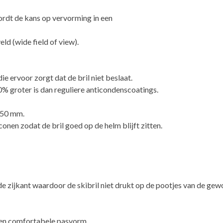
ordt de kans op vervorming in een
ld (wide field of view).
e ervoor zorgt dat de bril niet beslaat.
% groter is dan reguliere anticondenscoatings.
n 50 mm.
conen zodat de bril goed op de helm blijft zitten.
de zijkant waardoor de skibril niet drukt op de pootjes van de gewo
een comfortabele pasvorm.