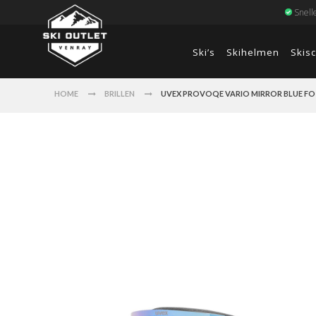
Snell
Ski’s
Skihelmen
Skis
HOME
BRILLEN
UVEX PROVOQE VARIO MIRROR BLUE FO