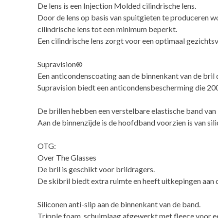
De lens is een Injection Molded cilindrische lens.
Door de lens op basis van spuitgieten te produceren w
cilindrische lens tot een minimum beperkt.
Een cilindrische lens zorgt voor een optimaal gezichtsve
Supravision®
Een anticondenscoating aan de binnenkant van de bril di
Supravision biedt een anticondensbescherming die 200
De brillen hebben een verstelbare elastische band va
Aan de binnenzijde is de hoofdband voorzien is van sili
OTG:
Over The Glasses
De bril is geschikt voor brildragers.
De skibril biedt extra ruimte en heeft uitkepingen aan 
Siliconen anti-slip aan de binnenkant van de band.
Tripple foam, schuimlaag afgewerkt met fleece voor 