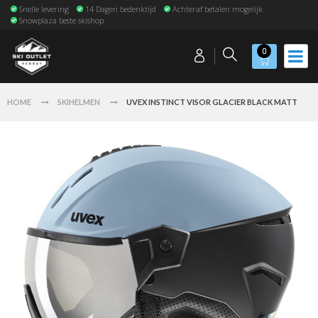
Snelle levering
14 Dagen bedenktijd
Achteraf betalen mogelijk
Snowplaza beste skishop
0
HOME
SKIHELMEN
UVEX INSTINCT VISOR GLACIER BLACK MATT