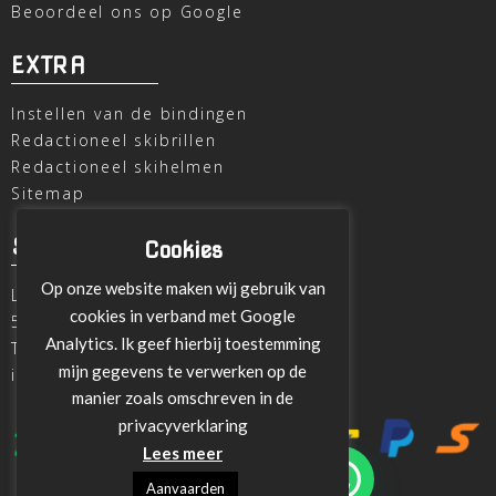
Beoordeel ons op Google
EXTRA
Instellen van de bindingen
Redactioneel skibrillen
Redactioneel skihelmen
Sitemap
SKI OUTLET
Cookies
Op onze website maken wij gebruik van
Laagheidehof 8
cookies in verband met Google
5804 XC Venray
Analytics. Ik geef hierbij toestemming
T
+31 478 515696
mijn gegevens te verwerken op de
info@ski-outlet-venray.nl
manier zoals omschreven in de
privacyverklaring
Lees meer
Aanvaarden