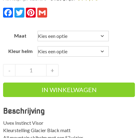
Facebook
Twitter
Pinterest
Gmail
Maat
Kleur helm
Uvex
-
+
Instinct
Visor
IN WINKELWAGEN
Glacier
Black
Matt
Beschrijving
aantal
Uvex Instinct Visor
Kleurstelling Glacier Black matt
All mountain skihelm met een S2 vizier.