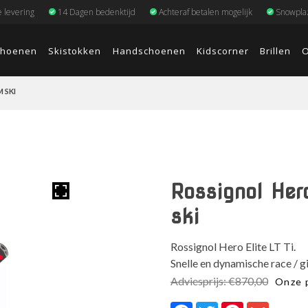
e levering
14 Dagen bedenktijd
Achteraf betalen mogelijk
Snowplaz
choenen
Skistokken
Handschoenen
Kidscorner
Brillen
O
 SKI
Rossignol Hero
ski
Rossignol Hero Elite LT Ti.
Snelle en dynamische race / g
Adviesprijs:
€
870,00
Onze p
Facebook
Twitter
Pinterest
Gmail