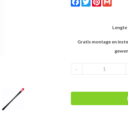
Lengte 
Gratis montage en inste
gewen
Rossignol
-
Hero
Elite
LT
Ti
Giant
Slalom
ski
aantal