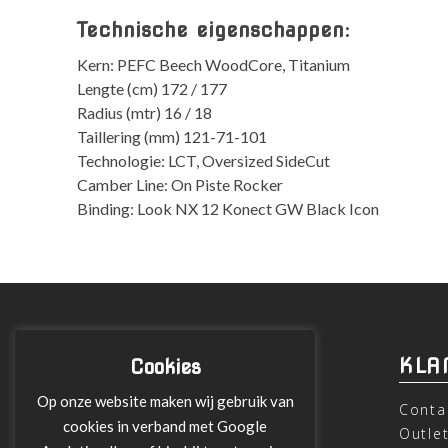
Technische eigenschappen:
Kern: PEFC Beech WoodCore, Titanium
Lengte (cm) 172 / 177
Radius (mtr) 16 / 18
Taillering (mm) 121-71-101
Technologie: LCT, Oversized SideCut
Camber Line: On Piste Rocker
Binding: Look NX 12 Konect GW Black Icon
INFORMATIE
KLA
Cookies
Op onze website maken wij gebruik van
Over ons
Conta
cookies in verband met Google
Leveringen
Outle