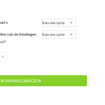
ski's
llen van de bindingen
st?
+
IN WINKELWAGEN