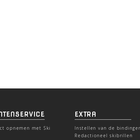
NTENSERVICE
EXTRA
ct opnemen met Ski
Instellen van de bindinge
t
Redactioneel skibrillen