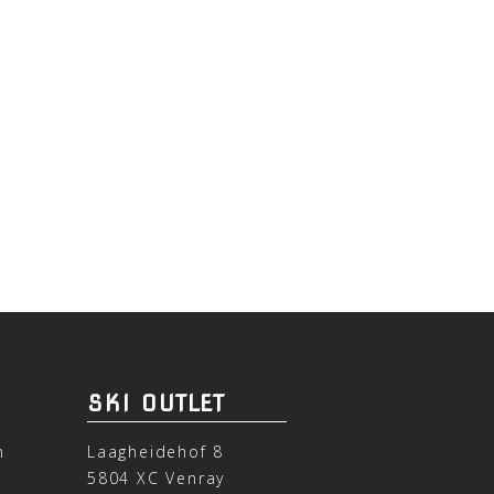
SKI OUTLET
n
Laagheidehof 8
5804 XC Venray