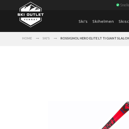
Snell
Ski’s
Skihelmen
Skis
HOME
SKI'S
ROSSIGNOL HERO ELITE LT TI GIANT SLALOM