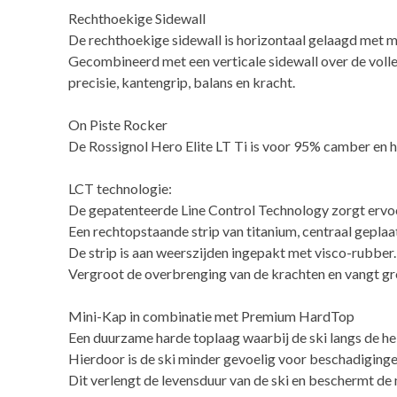
Rechthoekige Sidewall
De rechthoekige sidewall is horizontaal gelaagd met ma
Gecombineerd met een verticale sidewall over de volled
precisie, kantengrip, balans en kracht.
On Piste Rocker
De Rossignol Hero Elite LT Ti is voor 95% camber en h
LCT technologie:
De gepatenteerde Line Control Technology zorgt ervoo
Een rechtopstaande strip van titanium, centraal geplaat
De strip is aan weerszijden ingepakt met visco-rubber. 
Vergroot de overbrenging van de krachten en vangt gro
Mini-Kap in combinatie met Premium HardTop
Een duurzame harde toplaag waarbij de ski langs de hele
Hierdoor is de ski minder gevoelig voor beschadiginge
Dit verlengt de levensduur van de ski en beschermt de