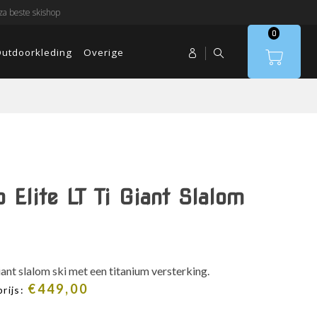
a beste skishop
0
utdoorkleding
Overige
 Elite LT Ti Giant Slalom
iant slalom ski met een titanium versterking.
€
449,00
rijs: