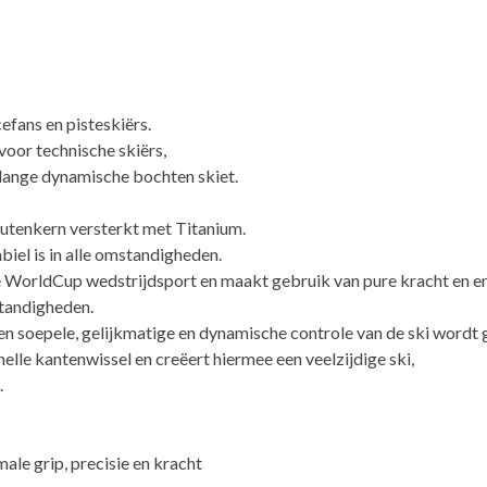
efans en pisteskiërs.
voor technische skiërs,
t lange dynamische bochten skiet.
outenkern versterkt met Titanium.
iel is in alle omstandigheden.
de WorldCup wedstrijdsport en maakt gebruik van pure kracht en en
standigheden.
een soepele, gelijkmatige en dynamische controle van de ski wordt
lle kantenwissel en creëert hiermee een veelzijdige ski,
.
ale grip, precisie en kracht