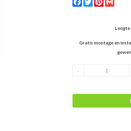
Lengte 
Gratis montage en inste
gewen
Rossignol
-
Arcade
84
all
mountain
ski
+
NX
12
Konect