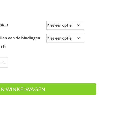
ski's
llen van de bindingen
st?
+
IN WINKELWAGEN