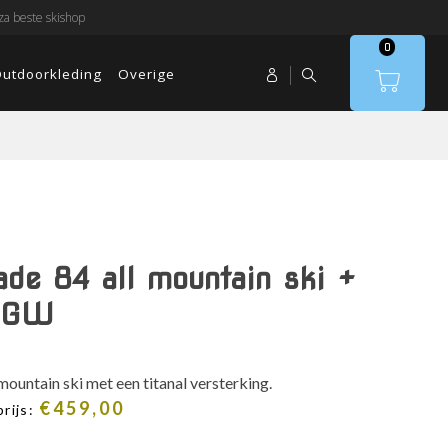
a beste skishop
0
utdoorkleding
Overige
ade 84 all mountain ski +
t GW
 mountain ski met een titanal versterking.
€
459,00
rijs: