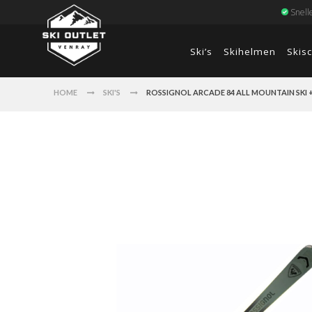
Snell
Ski’s
Skihelmen
Skis
HOME
SKI'S
ROSSIGNOL ARCADE 84 ALL MOUNTAIN SKI 