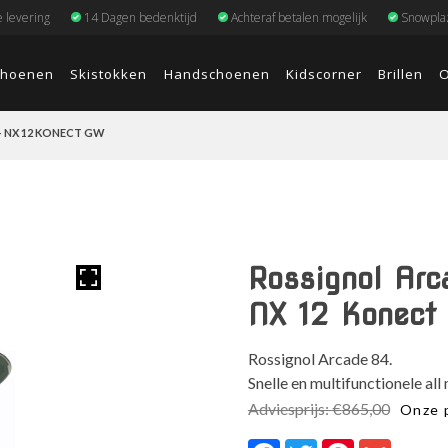
e levering
14 Dagen bedenktijd
Achteraf betalen mogelijk
Snowplaz
choenen
Skistokken
Handschoenen
Kidscorner
Brillen
O
+ NX 12 KONECT GW
Rossignol Arc
NX 12 Konec
Rossignol Arcade 84.
Snelle en multifunctionele all
Adviesprijs:
€
865,00
Onze p
Facebook
Twitter
Pinterest
Gmail