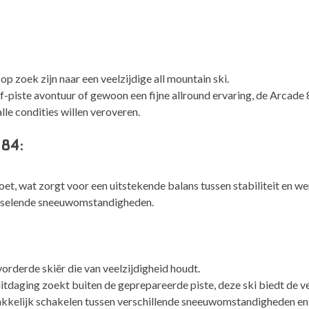
GW
aantal
p zoek zijn naar een veelzijdige all mountain ski.
ff-piste avontuur of gewoon een fijne allround ervaring, de Arcade 
alle condities willen veroveren.
 84:
t, wat zorgt voor een uitstekende balans tussen stabiliteit en w
wisselende sneeuwomstandigheden.
orderde skiër die van veelzijdigheid houdt.
uitdaging zoekt buiten de geprepareerde piste, deze ski biedt de ve
kkelijk schakelen tussen verschillende sneeuwomstandigheden en 