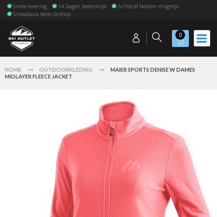
Snelle levering
14 Dagen bedenktijd
Achteraf betalen mogelijk
Snowplaza beste skishop
0
HOME
OUTDOORKLEDING
MAIER SPORTS DENISE W DAMES
MIDLAYER FLEECE JACKET