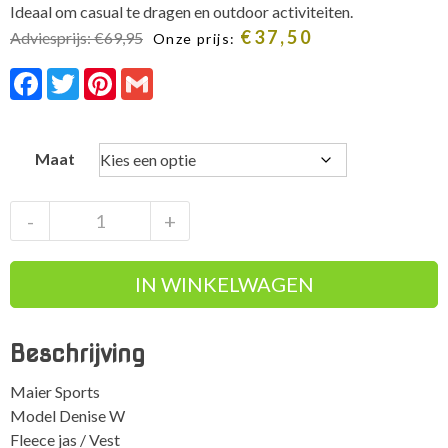
Ideaal om casual te dragen en outdoor activiteiten.
€
37,50
Adviesprijs:
€
69,95
Onze prijs:
Facebook
Twitter
Pinterest
Gmail
Maat
Maier
-
+
Sports
Denise
IN WINKELWAGEN
W
dames
MidLayer
Beschrijving
Fleece
Jacket
Maier Sports
aantal
Model Denise W
Fleece jas / Vest