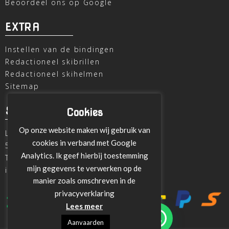
Beoordeel ons op Google
EXTRA
Instellen van de bindingen
Redactioneel skibrillen
Redactioneel skihelmen
Sitemap
SKI OUTLET
Cookies
Op onze website maken wij gebruik van
Laagheidehof 8
cookies in verband met Google
5804 XC Venray
Analytics. Ik geef hierbij toestemming
T
+31 478 515696
mijn gegevens te verwerken op de
info@ski-outlet-venray.nl
manier zoals omschreven in de
privacyverklaring
Lees meer
Aanvaarden