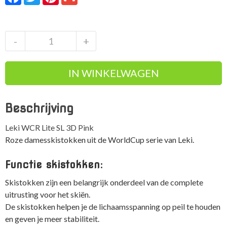
Leki
-
+
WCR
Lite
IN WINKELWAGEN
SL
3D
roze
Beschrijving
skistokken
aantal
Leki WCR Lite SL 3D Pink
Roze damesskistokken uit de WorldCup serie van Leki.
Functie skistokken:
Skistokken zijn een belangrijk onderdeel van de complete
uitrusting voor het skiën.
De skistokken helpen je de lichaamsspanning op peil te houden
en geven je meer stabiliteit.