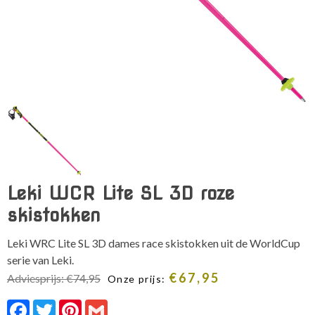
Leki WCR Lite SL 3D roze
skistokken
Leki WRC Lite SL 3D dames race skistokken uit de WorldCup
serie van Leki.
€
67,95
Adviesprijs:
€
74,95
Onze prijs:
Facebook
Twitter
Pinterest
Gmail