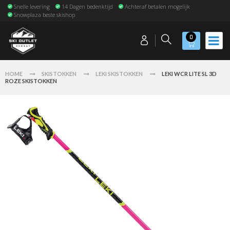
Snelle levering
14 Dagen bedenktijd
Achteraf betalen mogelijk
Snowplaza beste skishop
0
HOME
SKISTOKKEN
LEKI SKISTOKKEN
LEKI WCR LITE SL 3D
ROZE SKISTOKKEN