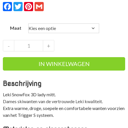
Facebook
Twitter
Pinterest
Gmail
Maat
Leki
-
+
SnowFox
3D
IN WINKELWAGEN
Lady
Mitt
dames
Beschrijving
skiwanten
aantal
Leki SnowFox 3D lady mitt.
Dames skiwanten van de vertrouwde Leki kwaliteit.
Extra warme, droge, soepele en comfortabele wanten voorzien
van het Trigger S systeem.