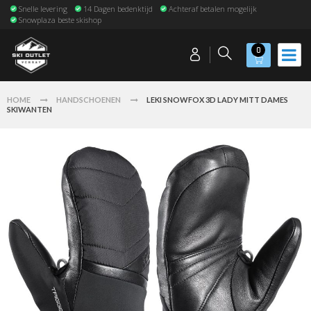
Snelle levering
14 Dagen bedenktijd
Achteraf betalen mogelijk
Snowplaza beste skishop
0
HOME
HANDSCHOENEN
LEKI SNOWFOX 3D LADY MITT DAMES
SKIWANTEN