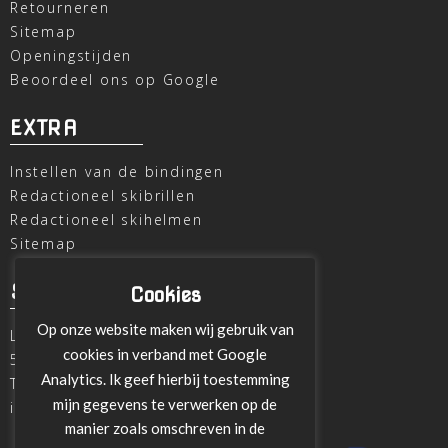
Retourneren
Sitemap
Openingstijden
Beoordeel ons op Google
EXTRA
Instellen van de bindingen
Redactioneel skibrillen
Redactioneel skihelmen
Sitemap
SKI OUTLET
Cookies
Op onze website maken wij gebruik van
Laagheidehof 8
cookies in verband met Google
5804 XC Venray
Analytics. Ik geef hierbij toestemming
T
+31 478 515696
mijn gegevens te verwerken op de
info@ski-outlet-venray.nl
manier zoals omschreven in de