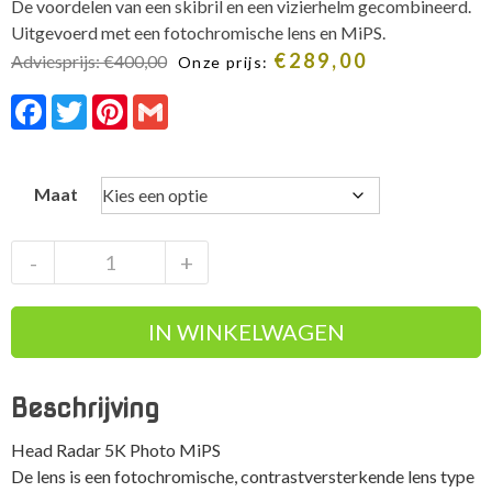
De voordelen van een skibril en een vizierhelm gecombineerd.
Uitgevoerd met een fotochromische lens en MiPS.
€
289,00
Adviesprijs:
€
400,00
Onze prijs:
Facebook
Twitter
Pinterest
Gmail
Maat
Head
-
+
Radar
5K
IN WINKELWAGEN
Photo
MiPS
fotochromische
Beschrijving
lens
aantal
Head Radar 5K Photo MiPS
De lens is een fotochromische, contrastversterkende lens type