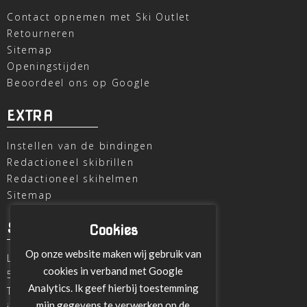
Contact opnemen met Ski Outlet
Retourneren
Sitemap
Openingstijden
Beoordeel ons op Google
EXTRA
Instellen van de bindingen
Redactioneel skibrillen
Redactioneel skihelmen
Sitemap
SKI OUTLET
Cookies
Op onze website maken wij gebruik van
Laagheidehof 8
cookies in verband met Google
5804 XC Venray
Analytics. Ik geef hierbij toestemming
T
+31 478 515696
mijn gegevens te verwerken op de