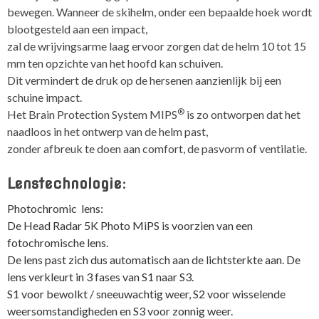
bewegen. Wanneer de skihelm, onder een bepaalde hoek wordt
blootgesteld aan een impact,
zal de wrijvingsarme laag ervoor zorgen dat de helm 10 tot 15
mm ten opzichte van het hoofd kan schuiven.
Dit vermindert de druk op de hersenen aanzienlijk bij een
schuine impact.
®
Het Brain Protection System MIPS
is zo ontworpen dat het
naadloos in het ontwerp van de helm past,
zonder afbreuk te doen aan comfort, de pasvorm of ventilatie.
Lenstechnologie:
Photochromic lens:
De Head Radar 5K Photo MiPS is voorzien van een
fotochromische lens.
De lens past zich dus automatisch aan de lichtsterkte aan. De
lens verkleurt in 3 fases van S1 naar S3.
S1 voor bewolkt / sneeuwachtig weer, S2 voor wisselende
weersomstandigheden en S3 voor zonnig weer.