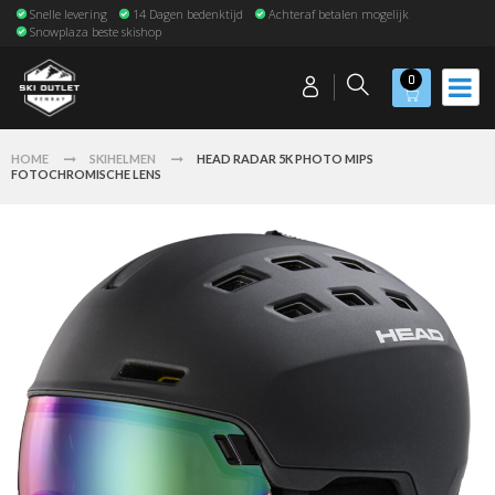
Snelle levering
14 Dagen bedenktijd
Achteraf betalen mogelijk
Snowplaza beste skishop
0
HOME
SKIHELMEN
HEAD RADAR 5K PHOTO MIPS
FOTOCHROMISCHE LENS