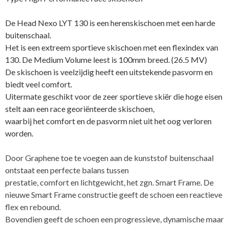
130
aantal
De Head Nexo LYT 130 is een herenskischoen met een harde
buitenschaal.
Het is een extreem sportieve skischoen met een flexindex van
130. De Medium Volume leest is 100mm breed. (26.5 MV)
De skischoen is veelzijdig heeft een uitstekende pasvorm en
biedt veel comfort.
Uitermate geschikt voor de zeer sportieve skiër die hoge eisen
stelt aan een race georiënteerde skischoen,
waarbij het comfort en de pasvorm niet uit het oog verloren
worden.
Door Graphene toe te voegen aan de kunststof buitenschaal
ontstaat een perfecte balans tussen
prestatie, comfort en lichtgewicht, het zgn. Smart Frame. De
nieuwe Smart Frame constructie geeft de schoen een reactieve
flex en rebound.
Bovendien geeft de schoen een progressieve, dynamische maar