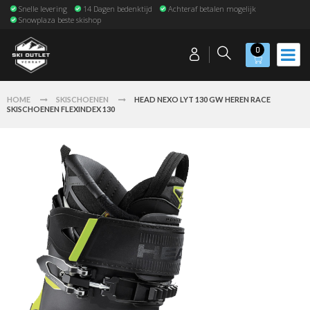
Snelle levering
14 Dagen bedenktijd
Achteraf betalen mogelijk
Snowplaza beste skishop
0
HOME
SKISCHOENEN
HEAD NEXO LYT 130 GW HEREN RACE
SKISCHOENEN FLEXINDEX 130