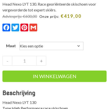
Head Nexo LYT 130. Race georiënteerde skischoen voor
vergevorderde tot expert skiërs.
€
419,00
Adviesprijs:
€
600,00
Onze prijs:
Facebook
Twitter
Pinterest
Gmail
Maat
Head
-
+
Nexo
LYT
IN WINKELWAGEN
130
GW
heren
Beschrijving
race
skischoenen
Head Nexo LYT 130
flexindex
Type High Performance race skischoen