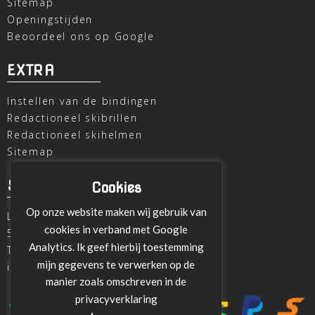
Sitemap
Openingstijden
Beoordeel ons op Google
EXTRA
Instellen van de bindingen
Redactioneel skibrillen
Redactioneel skihelmen
Sitemap
SKI OUTLET
Cookies
Op onze website maken wij gebruik van
Laagheidehof 8
cookies in verband met Google
5804 XC Venray
Analytics. Ik geef hierbij toestemming
T
+31 478 515696
mijn gegevens te verwerken op de
info@ski-outlet-venray.nl
manier zoals omschreven in de
privacyverklaring