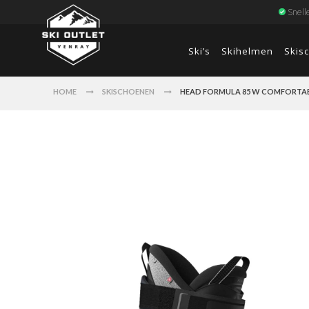
Snell
Ski’s
Skihelmen
Skis
HOME
SKISCHOENEN
HEAD FORMULA 85 W COMFORTABE