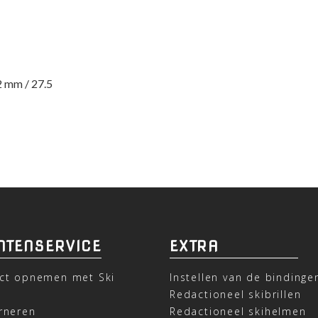
2 mm / 27.5
NTENSERVICE
EXTRA
ct opnemen met Ski
Instellen van de bindinge
t
Redactioneel skibrillen
rneren
Redactioneel skihelmen