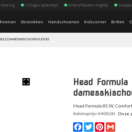
e levering
14 Dagen bedenktijd
Achteraf betalen mogelijk
Snowplaz
choenen
Skistokken
Handschoenen
Kidscorner
Brillen
O
LE DAMESSKISCHOEN FLEX 85
Head Formula
damesskischo
Head Formula 85 W. Comforta
Adviesprijs:
€
400,00
Onze p
Facebook
Twitter
Pinterest
Gmail