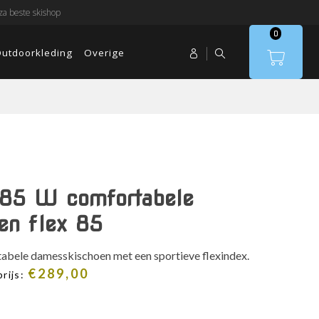
a beste skishop
0
utdoorkleding
Overige
 85 W comfortabele
en flex 85
bele damesskischoen met een sportieve flexindex.
€
289,00
rijs: