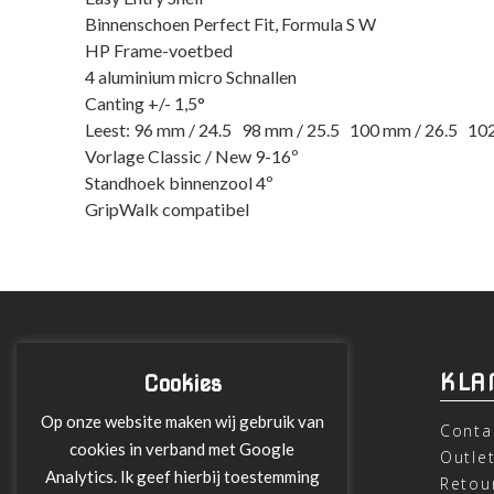
Binnenschoen Perfect Fit, Formula S W
HP Frame-voetbed
4 aluminium micro Schnallen
Canting +/- 1,5°
Leest: 96 mm / 24.5 98 mm / 25.5 100 mm / 26.5 10
Vorlage Classic / New 9-16º
Standhoek binnenzool 4º
GripWalk compatibel
INFORMATIE
KLA
Cookies
Op onze website maken wij gebruik van
Over ons
Conta
cookies in verband met Google
Leveringen
Outle
Analytics. Ik geef hierbij toestemming
Betalen met Klarna
Retou