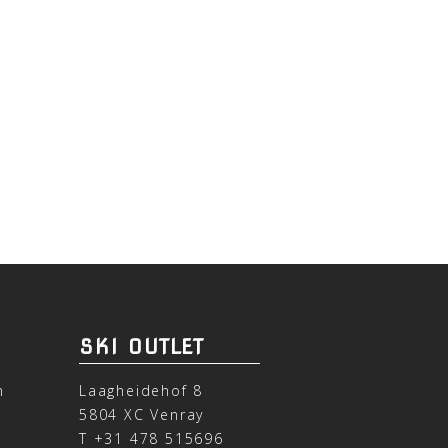
SKI OUTLET
n
Laagheidehof 8
5804 XC Venray
T
+31 478 515696