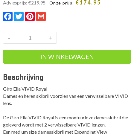
Oorspronkelijke
Huidige
€
174,95
Adviesprijs:
€
219,95
Onze prijs:
prijs
prijs
Facebook
Twitter
Pinterest
Gmail
was:
is:
Adviesprijs:
Onze
€219,95.
prijs:
€174,95.
Giro
-
+
Ella
VIVID
IN WINKELWAGEN
Royal
dames
en
Beschrijving
heren
skibril
Giro Ella VIVID Royal
+
Dames en heren skibril voorzien van een verwisselbare VIVID
verwisselbare
lens.
lens
aantal
De Giro Ella VIVID Royal is een montuurloze damesskibril die
geleverd wordt met 2 verwisselbare VIVID lenzen.
Een medium size damesskibril met Expanding View