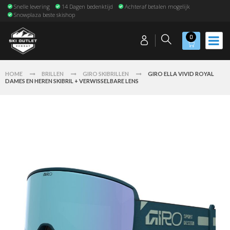
Snelle levering
14 Dagen bedenktijd
Achteraf betalen mogelijk
Snowplaza beste skishop
0
HOME
BRILLEN
GIRO SKIBRILLEN
GIRO ELLA VIVID ROYAL
DAMES EN HEREN SKIBRIL + VERWISSELBARE LENS