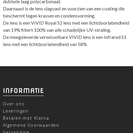
dubbele laag polycarbonaat.
Daarnaast is de lens slagvast en voorzien van een coating die
beschermt tegen krassen en condensvorming.
De lens is een VIVID Royal S2 lens met een lichtdoorlatendheid
van 19% filtert 100% van alle schadelijke UV-straling.
De meegeleverde verwisselbare VIVID lens is een Infrared S1
lens met een lichtdoorlatendheid van 58%
INFORMATIE
Over ons
Leveringen
Betalen met Klarna
Algemene Voorwaarden
Verzending