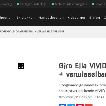
e levering
14 Dagen bedenktijd
Achteraf betalen mogelijk
Snowplaz
choenen
Skistokken
Handschoenen
Kidscorner
Brillen
O
 ROSE GOLD DAMESSKIBRIL + VERWISSELBARE LENS
Giro Ella VIV
+ verwisselba
Hoogwaardige damesskibril/g
contrastversterkende VIVID l
Oorsp
Adviesprijs:
€
219,95
Onze 
prijs
Facebook
Twitter
Pinterest
Gmail
was: