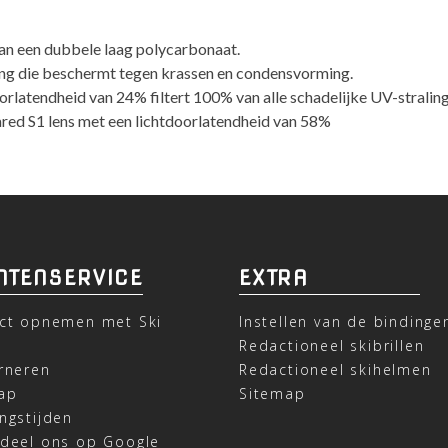
van een dubbele laag polycarbonaat.
ting die beschermt tegen krassen en condensvorming.
orlatendheid van 24% filtert 100% van alle schadelijke UV-straling
ared S1 lens met een lichtdoorlatendheid van 58%
NTENSERVICE
EXTRA
ct opnemen met Ski
Instellen van de bindinge
t
Redactioneel skibrillen
rneren
Redactioneel skihelmen
ap
Sitemap
ngstijden
deel ons op Google