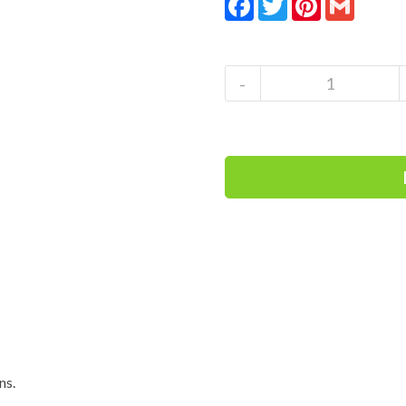
Advies
€219,
Giro
-
Ella
VIVID
Rose
Gold
damesskibril
+
verwisselbare
lens
aantal
ns.