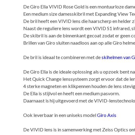
De Giro Ella VIVID Rose Gold is een montuurloze dame
Een medium size damesskibril met Expanding View Tec
De bril heeft een VIVID lens die haarscherp en helder z
Naast de reguliere lens wordt een VIVID S1 infrared, 
De skibril is aan de binnenkant gecoat zodat er geen c
Brillen van Giro sluiten naadloos aan op alle Giro helme
De bril is ideaal te combineren met de
skihelmen van G
De Giro Ella is de ideale oplossing als u opzoek bent naa
Het Quick Change lenssysteem zorgt ervoor dat de len
4 sterke magneten en klikpennen houden de lens stevig op
De Ella is stijlvol en heeft een medium pasvorm.
Daarnaast is hij uitgevoerd met de VIVID-lenstechnolo
Ook leverbaar in een uniseks model
Giro Axis
De VIVID lens is in samenwerking met Zeiss Optics ont