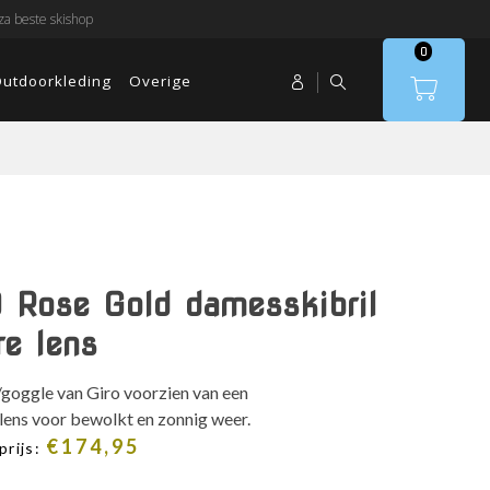
a beste skishop
0
utdoorkleding
Overige
ID Rose Gold damesskibril
re lens
oggle van Giro voorzien van een
ens voor bewolkt en zonnig weer.
ronkelijke
Huidige
€
174,95
prijs:
prijs
is: