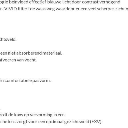
logie beïnvloed effectief blauwe licht door contrast verhogend
en. VIVID filtert de waas weg waardoor er een veel scherper zicht 
chtsveld.
 een niet absorberend materiaal.
afvoeren van vocht.
een comfortabele pasvorm.
.
ordt de kans op vervorming in een
ische lens zorgt voor een optimaal gezichtsveld (EXV).