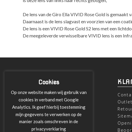
is deze lens van links naar rechts gebogen,
De lens van de Giro Ella VIVID Rose Gold is gemaakt 
Daarnaast is de lens slagvast en voorzien van een coa
De lens is een VIVID Rose Gold S2 lens met een lichtdo
De meegeleverde verwisselbare VIVID lens is een Infr
INFORMATIE
KLA
Cookies
Op onze website maken wij gebruik van
Over ons
Conta
cookies in verband met Google
Leveringen
Outle
Analytics. Ik geef hierbij toestemming
Betalen met Klarna
Retou
mijn gegevens te verwerken op de
Algemene Voorwaarden
Sitem
manier zoals omschreven in de
Verzending
Openi
privacyverklaring
Privacy verklaring
Beoor