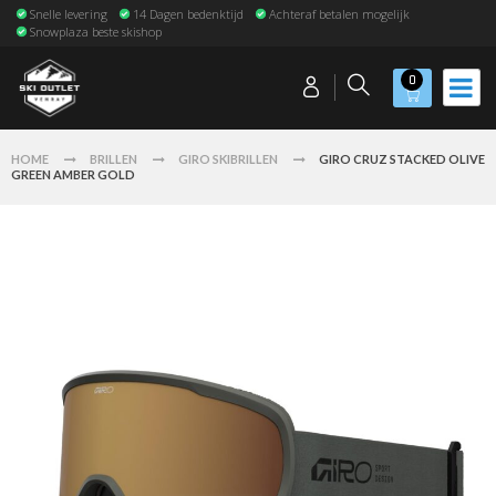
Snelle levering
14 Dagen bedenktijd
Achteraf betalen mogelijk
Snowplaza beste skishop
0
HOME
BRILLEN
GIRO SKIBRILLEN
GIRO CRUZ STACKED OLIVE
GREEN AMBER GOLD