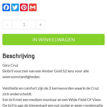
prijs
prijs
Facebook
Twitter
Pinterest
Gmail
was:
is:
Adviesprijs:
Onze
€59,95.
prijs:
€54,95.
Giro
-
+
Cruz
Stacked
IN WINKELWAGEN
Olive
Green
Amber
Beschrijving
Gold
aantal
Giro Cruz
Skibril voorzien van een Amber Gold S2 lens voor alle
weersomstandigheden.
Ventilatie en comfort zijn de 2 kernwoorden waarin de Cruz
zich onderscheidt.
Een bril met een medium montuur en een Wide Field Of View.
De bril is aan de binnenkant gecoat zodat er geen condensatie