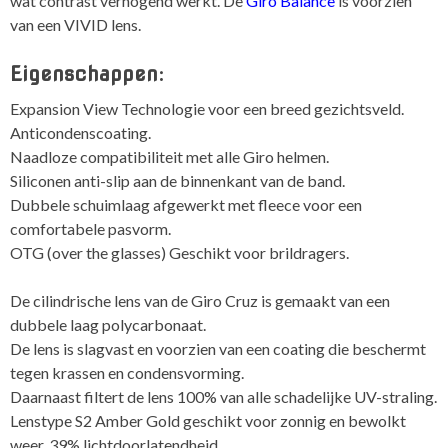
wat contrast verhogend werkt. De
Giro Balance
is voorzien
van een VIVID lens.
Eigenschappen
:
Expansion View Technologie voor een breed gezichtsveld.
Anticondenscoating.
Naadloze compatibiliteit met alle Giro helmen.
Siliconen anti-slip aan de binnenkant van de band.
Dubbele schuimlaag afgewerkt met fleece voor een
comfortabele pasvorm.
OTG (over the glasses) Geschikt voor brildragers.
De cilindrische lens van de Giro Cruz is gemaakt van een
dubbele laag polycarbonaat.
De lens is slagvast en voorzien van een coating die beschermt
tegen krassen en condensvorming.
Daarnaast filtert de lens 100% van alle schadelijke UV-straling.
Lenstype S2 Amber Gold geschikt voor zonnig en bewolkt
weer. 39% lichtdoorlatendheid.