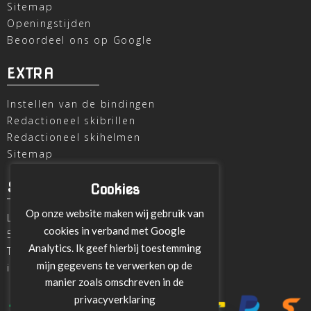
Sitemap
Openingstijden
Beoordeel ons op Google
EXTRA
Instellen van de bindingen
Redactioneel skibrillen
Redactioneel skihelmen
Sitemap
SKI OUTLET
Cookies
Op onze website maken wij gebruik van
Laagheidehof 8
cookies in verband met Google
5804 XC Venray
Analytics. Ik geef hierbij toestemming
T
+31 478 515696
mijn gegevens te verwerken op de
info@ski-outlet-venray.nl
manier zoals omschreven in de
privacyverklaring