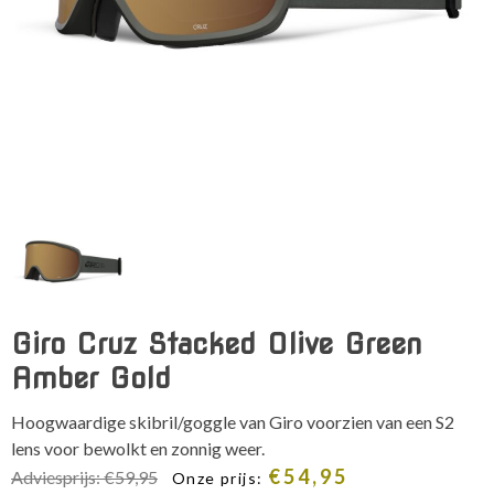
Giro Cruz Stacked Olive Green
Amber Gold
Hoogwaardige skibril/goggle van Giro voorzien van een S2
lens voor bewolkt en zonnig weer.
Oorspronkelijke
Huidige
€
54,95
Adviesprijs:
€
59,95
Onze prijs: