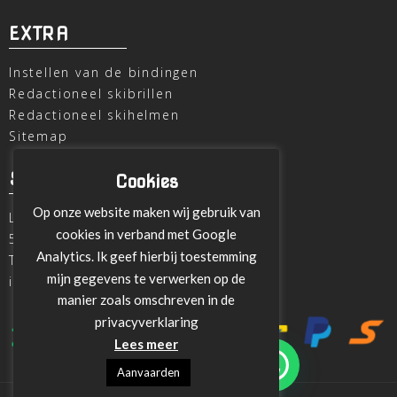
EXTRA
Instellen van de bindingen
Redactioneel skibrillen
Redactioneel skihelmen
Sitemap
SKI OUTLET
Cookies
Op onze website maken wij gebruik van
Laagheidehof 8
cookies in verband met Google
5804 XC Venray
Analytics. Ik geef hierbij toestemming
T
+31 478 515696
mijn gegevens te verwerken op de
info@ski-outlet-venray.nl
manier zoals omschreven in de
privacyverklaring
Lees meer
Aanvaarden