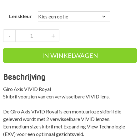
Lenskleur
Giro
-
+
Axis
VIVID
IN WINKELWAGEN
Royal
S2
+
Beschrijving
verwisselbare
VIVID
Giro Axis VIVID Royal
lens
Skibril voorzien van een verwisselbare VIVID lens.
aantal
De Giro Axis VIVID Royal is een montuurloze skibril die
geleverd wordt met 2 verwisselbare VIVID lenzen.
Een medium size skibril met Expanding View Technologie
(EXV) voor een optimaal gezichtsveld.