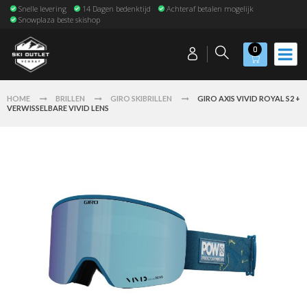
Snelle levering
14 Dagen bedenktijd
Achteraf betalen mogelijk
Snowplaza beste skishop
0
HOME
BRILLEN
GIRO SKIBRILLEN
GIRO AXIS VIVID ROYAL S2 +
VERWISSELBARE VIVID LENS