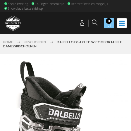
Snelle levering
14 Dagen bedenktijd
Achteraf betalen mogelijk
Snowplaza beste skishop
0
HOME
SKISCHOENEN
DALBELLO DS AX LTD W COMFORTABELE
DAMESSKISCHOENEN