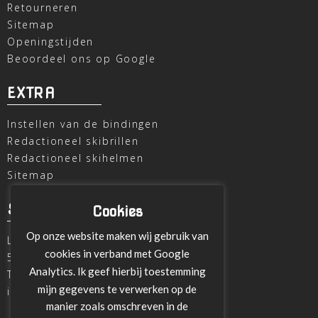
Retourneren
Sitemap
Openingstijden
Beoordeel ons op Google
EXTRA
Instellen van de bindingen
Redactioneel skibrillen
Redactioneel skihelmen
Sitemap
SKI OUTLET
Cookies
Op onze website maken wij gebruik van
Laagheidehof 8
cookies in verband met Google
5804 XC Venray
Analytics. Ik geef hierbij toestemming
T
+31 478 515696
mijn gegevens te verwerken op de
info@ski-outlet-venray.nl
manier zoals omschreven in de