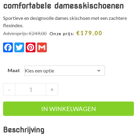
comfortabele damesskischoenen
Sportieve en designvolle dames skischoen met een zachtere
flexindex.
€
179,00
Adviesprijs:
€
249,00
Onze prijs:
Facebook
Twitter
Pinterest
Gmail
Maat
Dalbello
-
+
DS
AX
IN WINKELWAGEN
LTD
W
comfortabele
Beschrijving
damesskischoenen