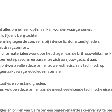
at alles om je heen optimaal kan worden waargenomen.
is tijdens bergtochten.
herming tegen de zon, zelfs bij intense lichtomstandigheden.
het draagcomfort.
lichte materialen waardoor het dragen van de bril nauwelijks merkb
perfecte pasvorm en passen ze zich aan jouw gezicht aan.
s ontwerp vallen deze brillen zowel esthetisch als technisch op.
e gemaakt van gerecyclede materialen.
situaties en omstandigheden.
oldoen deze brillen aan de meest veeleisende technische eisen
es en brillen van Cairn om een ​​ongeëvenaarde ski-ervaring te bi