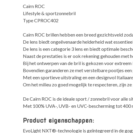
Cairn ROC
Lifestyle & sportzonnebril
Type CPROC402
Cairn ROC brillen hebben een breed gezichtsveld zod
De lens biedt ongeëvenaarde helderheid wat essentieel 
De lens is een categorie 3 lens en biedt optimale besc
Naast de prestaties is er ook rekening gehouden met 
Bij het ontwerpen van de bril is gekozen voor extreem 
Bovendien garanderen ze met verstelbare pootjes een 
Met een sportieve uitstraling en een designvol Italiaan
Om het milieu zo goed mogelijk te respecteren, zijn z
De Cairn ROC is de ideale sport / zonnebril voor alle 
Met 100% UVA-, UVB- en UVC-bescherming tot 400 nm v
Product eigenschappen:
EvoLight NXT®-technologie is geïntegreerd in de goggl