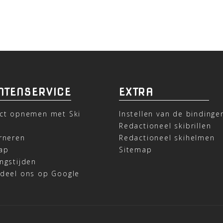
NTENSERVICE
EXTRA
ct opnemen met Ski
Instellen van de bindinge
t
Redactioneel skibrillen
rneren
Redactioneel skihelmen
ap
Sitemap
ngstijden
deel ons op Google