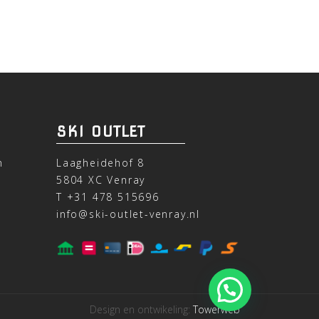
SKI OUTLET
n
Laagheidehof 8
5804 XC Venray
T
+31 478 515696
info@ski-outlet-venray.nl
Design en ontwikeling:
Towerweb