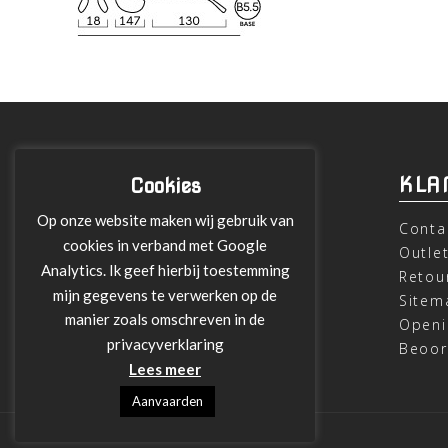
INFORMATIE
KLA
Cookies
Op onze website maken wij gebruik van
Over ons
Conta
cookies in verband met Google
Leveringen
Outle
Analytics. Ik geef hierbij toestemming
Betalen met Klarna
Retou
mijn gegevens te verwerken op de
Algemene Voorwaarden
Sitem
manier zoals omschreven in de
Verzending
Openi
privacyverklaring
Privacy verklaring
Beoor
Lees meer
Aanvaarden