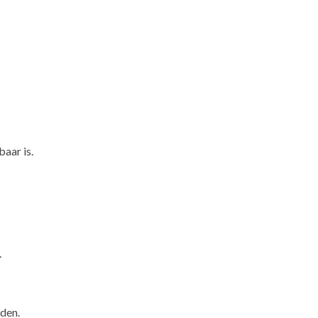
aar is.
.
eden.