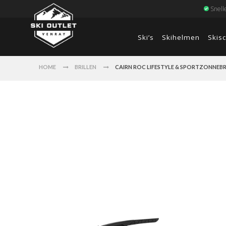
Snell
Ski’s
Skihelmen
Skis
HOME
BRILLEN
CAIRN ROC LIFESTYLE & SPORTZONNEBR