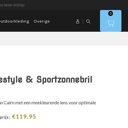
a beste skishop
0
utdoorkleding
Overige
estyle & Sportzonnebril
van Cairn met een meekleurende lens voor optimale
ronkelijke
Huidige
€
119,95
prijs:
prijs
is: