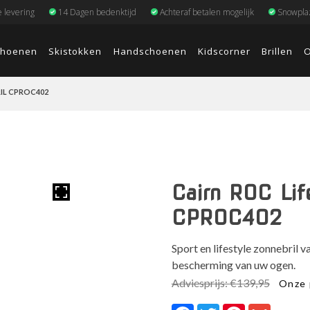
e levering
14 Dagen bedenktijd
Achteraf betalen mogelijk
Snowplaz
choenen
Skistokken
Handschoenen
Kidscorner
Brillen
O
IL CPROC402
Cairn ROC Lif
CPROC402
Sport en lifestyle zonnebril 
bescherming van uw ogen.
Oorsp
Adviesprijs:
€
139,95
Onze 
prijs
Facebook
Twitter
Pinterest
Gmail
was: