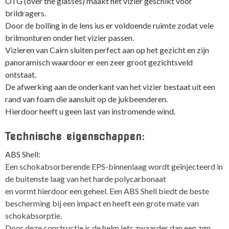
OTG (over the glasses) maakt het vizier geschikt voor
brildragers.
Door de bolling in de lens ius er voldoende ruimte zodat vele
brilmonturen onder het vizier passen.
Vizieren van Cairn sluiten perfect aan op het gezicht en zijn
panoramisch waardoor er een zeer groot gezichtsveld
ontstaat.
De afwerking aan de onderkant van het vizier bestaat uit een
rand van foam die aansluit op de jukbeenderen.
Hierdoor heeft u geen last van instromende wind.
Technische eigenschappen:
ABS Shell:
Een schokabsorberende EPS-binnenlaag wordt geïnjecteerd in
de buitenste laag van het harde polycarbonaat
en vormt hierdoor een geheel. Een ABS Shell biedt de beste
bescherming bij een impact en heeft een grote mate van
schokabsorptie.
Door deze constructie is de helm iets zwaarder dan een zgn.