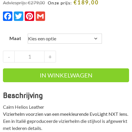
€
189,00
Adviesprijs:
€
279,00
Onze prijs:
Facebook
Twitter
Pinterest
Gmail
Maat
Cairn
-
+
Helios
Leather
IN WINKELWAGEN
EvoLight
NXT
Photochromic
Beschrijving
Vizierhelm
aantal
Cairn Helios Leather
Vizierhelm voorzien van een meekleurende EvoLight NXT lens.
Een in Italië geproduceerde vizierhelm die stijlvol is afgewerkt
met lederen details.