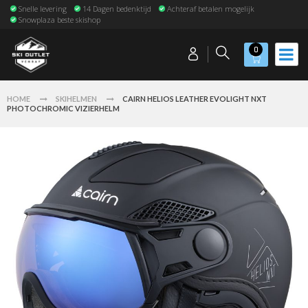
Snelle levering
14 Dagen bedenktijd
Achteraf betalen mogelijk
Snowplaza beste skishop
0
HOME
SKIHELMEN
CAIRN HELIOS LEATHER EVOLIGHT NXT
PHOTOCHROMIC VIZIERHELM