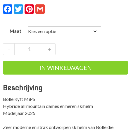
Facebook
Twitter
Pinterest
Gmail
Maat
Bollé
-
+
Ryft
MiPS
IN WINKELWAGEN
veilige
comfortabele
hybride
Beschrijving
skihelm
aantal
Bollé Ryft MiPS
Hybride all mountain dames en heren skihelm
Modeljaar 2025
Zeer moderne en strak ontworpen skihelm van Bollé die