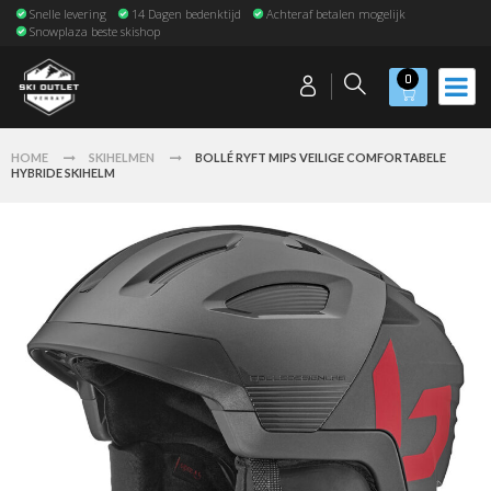
Snelle levering
14 Dagen bedenktijd
Achteraf betalen mogelijk
Snowplaza beste skishop
0
HOME
SKIHELMEN
BOLLÉ RYFT MIPS VEILIGE COMFORTABELE
HYBRIDE SKIHELM