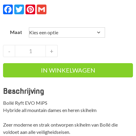
Facebook
Twitter
Pinterest
Gmail
Maat
Bollé
-
+
Ryft
EVO
IN WINKELWAGEN
MiPS
veilige
comfortabele
Beschrijving
hybride
skihelm
Bollé Ryft EVO MiPS
aantal
Hybride all mountain dames en heren skihelm
Zeer moderne en strak ontworpen skihelm van Bollé die
voldoet aan alle veiligheidseisen.