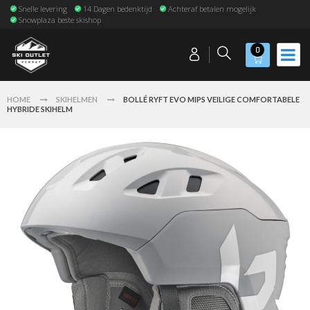
Snelle levering
14 Dagen bedenktijd
Achteraf betalen mogelijk
Snowplaza beste skishop
0
HOME
SKIHELMEN
BOLLÉ RYFT EVO MIPS VEILIGE COMFORTABELE
HYBRIDE SKIHELM