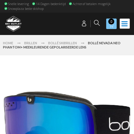
Snelle levering
14 Dagen bedenktijd
Achteraf betalen mogelijk
Snowplaza beste skishop
0
HOME
BRILLEN
BOLLÉ SKIBRILLEN
BOLLÉ NEVADA NEO
PHANTOM+ MEEKLEURENDE GEPOLARISEERDE LENS