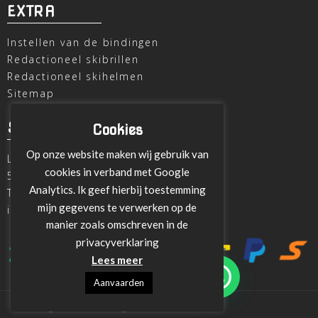
EXTRA
Instellen van de bindingen
Redactioneel skibrillen
Redactioneel skihelmen
Sitemap
SKI OUTLET
Cookies
Op onze website maken wij gebruik van
Laagheidehof 8
cookies in verband met Google
5804 XC Venray
Analytics. Ik geef hierbij toestemming
T
+31 478 515696
mijn gegevens te verwerken op de
info@ski-outlet-venray.nl
manier zoals omschreven in de
privacyverklaring
Lees meer
Aanvaarden
Design en ontwikeling:
Towerweb