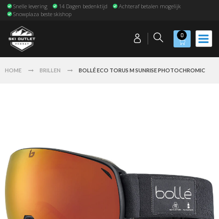
Snelle levering
14 Dagen bedenktijd
Achteraf betalen mogelijk
Snowplaza beste skishop
0
HOME
BRILLEN
BOLLÉ ECO TORUS M SUNRISE PHOTOCHROMIC