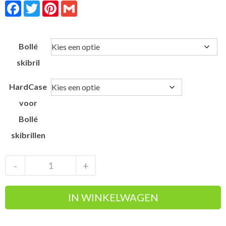
Facebook
Twitter
Pinterest
Gmail
Bollé
skibril
HardCase
voor
Bollé
skibrillen
Bollé
-
+
Eco
Torus
IN WINKELWAGEN
M
Sunrise
Photochromic