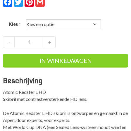
Kleur
Atomic
-
+
RedSter
L
IN WINKELWAGEN
HD
Rode
Spiegellens
Beschrijving
aantal
Atomic Redster L HD
Skibril met contrastversterkende HD lens.
De Atomic Redster L HD skibril is ontworpen en gemaakt in de
Alpen, door experts, voor experts.
Met World Cup DNA (een Sealed Lens-systeem houdt wind en