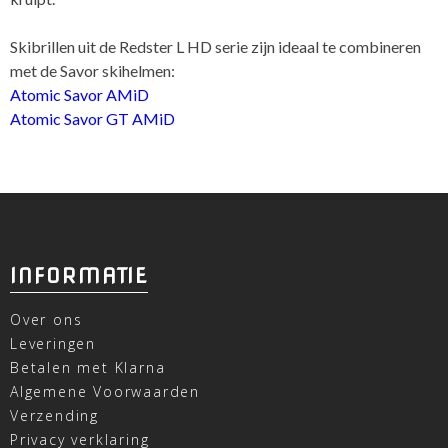
Skibrillen uit de Redster L HD serie zijn ideaal te combineren
met de Savor skihelmen:
Atomic Savor AMiD
Atomic Savor GT AMiD
INFORMATIE
Over ons
Leveringen
Betalen met Klarna
Algemene Voorwaarden
Verzending
Privacy verklaring