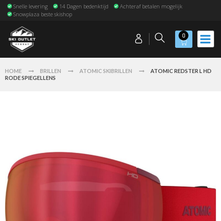
Snelle levering
14 Dagen bedenktijd
Achteraf betalen mogelijk
Snowplaza beste skishop
0
HOME
BRILLEN
ATOMIC SKIBRILLEN
ATOMIC REDSTER L HD
RODE SPIEGELLENS